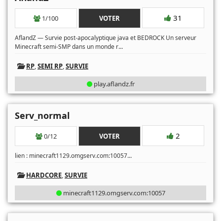
31
1/100
VOTER
AflandZ — Survie post-apocalyptique java et BEDROCK Un serveur
...
Minecraft semi-SMP dans un monde r
RP
,
SEMI RP
,
SURVIE
play.aflandz.fr
Serv_normal
2
0/12
VOTER
...
lien : minecraft1129.omgserv.com:10057
HARDCORE
,
SURVIE
minecraft1129.omgserv.com:10057