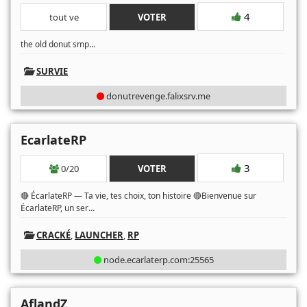
4
tout ve
VOTER
...
the old donut smp
SURVIE
donutrevenge.falixsrv.me
EcarlateRP
3
0/20
VOTER
🔴 ÉcarlateRP — Ta vie, tes choix, ton histoire 🔴Bienvenue sur
...
ÉcarlateRP, un ser
CRACKÉ
,
LAUNCHER
,
RP
node.ecarlaterp.com:25565
AflandZ