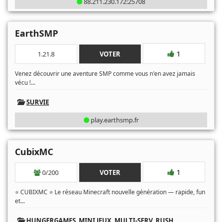
88.211.230.172:25708
EarthSMP
1
1.21.8
VOTER
Venez découvrir une aventure SMP comme vous n'en avez jamais
...
vécu !
SURVIE
play.earthsmp.fr
CubixMC
1
0/200
VOTER
⭐ CUBIXMC ⭐ Le réseau Minecraft nouvelle génération — rapide, fun
...
et
HUNGERGAMES
,
MINI JEUX
,
MULTI-SERV
,
RUSH