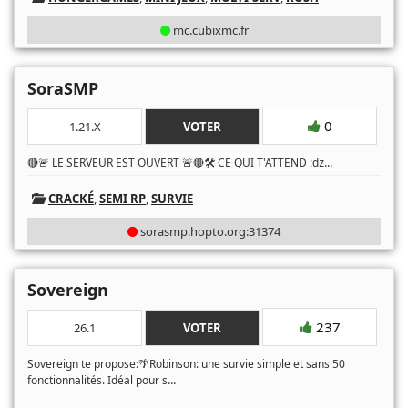
mc.cubixmc.fr
SoraSMP
0
1.21.X
VOTER
...
🔴🚨 LE SERVEUR EST OUVERT 🚨🔴🛠️ CE QUI T'ATTEND :ǳ
CRACKÉ
,
SEMI RP
,
SURVIE
sorasmp.hopto.org:31374
Sovereign
237
26.1
VOTER
Sovereign te propose:🌴Robinson: une survie simple et sans 50
...
fonctionnalités. Idéal pour s