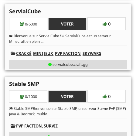
ServialCube
0
0/6000
VOTER
👑 Bienvenue sur ServialCube !⚔️ ServialCube est un serveur
...
Minecraft en plein
CRACKÉ
,
MINI JEUX
,
PVP FACTION
,
SKYWARS
servialcube.craft.gg
Stable SMP
0
0/1000
VOTER
🌍 Stable SMPBienvenue sur Stable SMP, un serveur Survie PvP (SMP)
...
Java & Bedrock, multiv
PVP FACTION
,
SURVIE