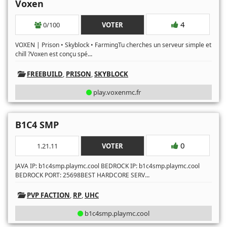
Voxen
4
0/100
VOTER
VOXEN | Prison • Skyblock • FarmingTu cherches un serveur simple et
...
chill ?Voxen est conçu spé
FREEBUILD
,
PRISON
,
SKYBLOCK
play.voxenmc.fr
B1C4 SMP
0
1.21.11
VOTER
JAVA IP: b1c4smp.playmc.cool BEDROCK IP: b1c4smp.playmc.cool
...
BEDROCK PORT: 25698BEST HARDCORE SERV
PVP FACTION
,
RP
,
UHC
b1c4smp.playmc.cool