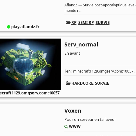
AflandZ — Survie post-apocalyptique jav
...
monde r
RP
,
SEMI RP
,
SURVIE
play.aflandz.fr
Serv_normal
En avant
..
lien : minecraft1129.omgserv.com:10057
HARDCORE
,
SURVIE
craft1129.omgserv.com:10057
Voxen
Pour un serveur en ta faveur
WWW