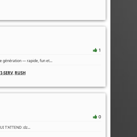
1
...
 génération — rapide, fun et
I-SERV
,
RUSH
0
...
QUI T'ATTEND :ǳ