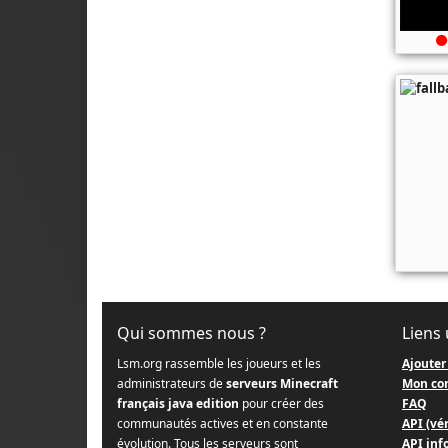
Qui sommes nous ?
Liens 
Lsm.org rassemble les joueurs et les
Ajouter
administrateurs de
serveurs Minecraft
Mon co
français java edition
pour créer des
FAQ
communautés actives et en constante
API (vér
évolution. Tous les serveurs sont
API info