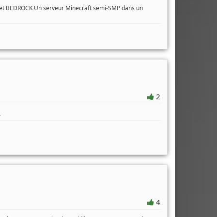
a et BEDROCK Un serveur Minecraft semi-SMP dans un
2
.
4