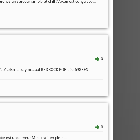
...
rches un serveur simple et chill ?Voxen est conçu spé
0
IP: b1c4smp.playmc.cool BEDROCK PORT: 25698BEST
0
...
ube est un serveur Minecraft en plein