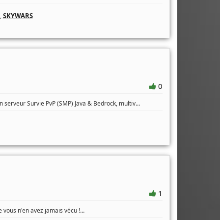
,
SKYWARS
0
...
 serveur Survie PvP (SMP) Java & Bedrock, multiv
1
...
vous n'en avez jamais vécu !