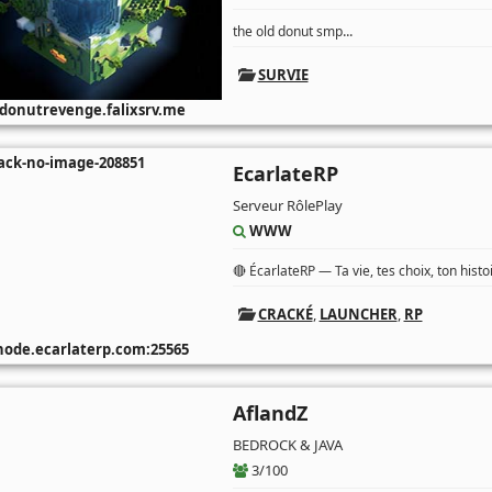
...
the old donut smp
SURVIE
donutrevenge.falixsrv.me
EcarlateRP
Serveur RôlePlay
WWW
🔴 ÉcarlateRP — Ta vie, tes choix, ton hist
CRACKÉ
,
LAUNCHER
,
RP
ode.ecarlaterp.com:25565
AflandZ
BEDROCK & JAVA
3/100