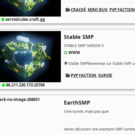
CRACKÉ
,
MINI JEUX
,
PVP FACTION
servialcube.craft.gg
Stable SMP
STABLE SMP SAISON 5
WWW
🌍 Stable SMPBienvenue sur Stable SMP, un
PVP FACTION
,
SURVIE
88.211.230.172:25708
EarthSMP
Une survie, mais pas que
Venez découvrir une aventure SMP comme 