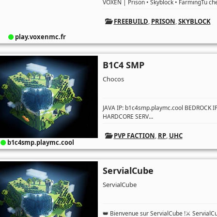
VOXEN | Prison • Skyblock • FarmingTu che
FREEBUILD
,
PRISON
,
SKYBLOCK
play.voxenmc.fr
B1C4 SMP
Chocos
JAVA IP: b1c4smp.playmc.cool BEDROCK 
...
HARDCORE SERV
PVP FACTION
,
RP
,
UHC
b1c4smp.playmc.cool
ServialCube
ServialCube
👑 Bienvenue sur ServialCube !⚔️ ServialC