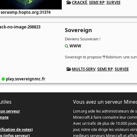
CRACKÉ
,
SEMI RP
,
SURVIE
sorasmp.hopto.org:31374
Sovereign
Deviens Souverain !
WWW
Sovereign te propose:🌴Robinson: une survi
MULTI-SERV
,
SEMI RP
,
SURVIE
play.sovereignmc.fr
utiles
Vous avez un serveur Minec
 un serveur
Lsm.org aide les administrateurs de 
mpte
Minecraft à faire connaitre leur com
Avec un trafic de plus de 10.000 joue
ification de votes)
jour, notre site dirige les visiteurs ver
s (infos serveur)
meilleurs serveurs Minecraft et affich