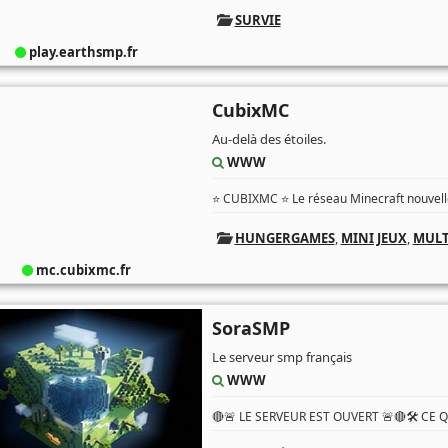
SURVIE
play.earthsmp.fr
CubixMC
Au-delà des étoiles.
WWW
⭐ CUBIXMC ⭐ Le réseau Minecraft nouvelle
HUNGERGAMES
,
MINI JEUX
,
MULT
mc.cubixmc.fr
SoraSMP
Le serveur smp français
WWW
🔴🚨 LE SERVEUR EST OUVERT 🚨🔴🛠️ CE 