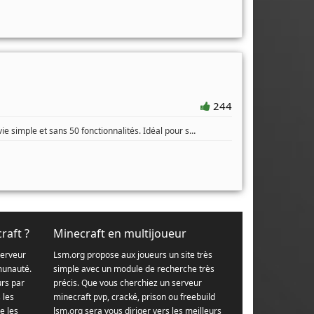
244
...
e simple et sans 50 fonctionnalités. Idéal pour s
raft ?
Minecraft en multijoueur
serveur
Lsm.org propose aux joueurs un site très
munauté.
simple avec un module de recherche très
urs par
précis. Que vous cherchiez un serveur
s les
minecraft pvp, cracké, prison ou freebuild
e les
lsm.org sera vous diriger vers les meilleurs