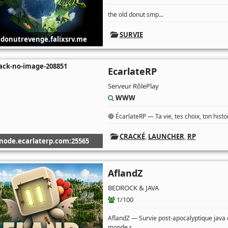
...
the old donut smp
SURVIE
donutrevenge.falixsrv.me
EcarlateRP
Serveur RôlePlay
WWW
🔴 ÉcarlateRP — Ta vie, tes choix, ton hist
CRACKÉ
,
LAUNCHER
,
RP
node.ecarlaterp.com:25565
AflandZ
BEDROCK & JAVA
1/100
AflandZ — Survie post-apocalyptique jav
...
monde r