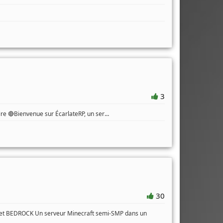
3
...
oire 🔴Bienvenue sur ÉcarlateRP, un ser
30
a et BEDROCK Un serveur Minecraft semi-SMP dans un