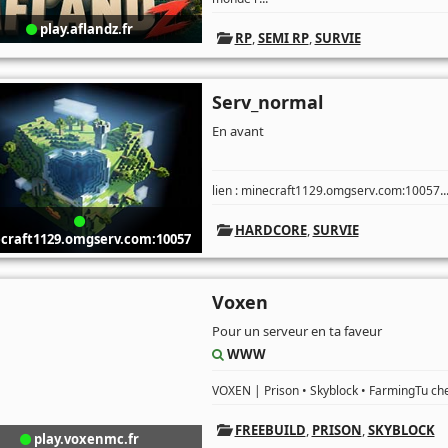
play.aflandz.fr
RP
,
SEMI RP
,
SURVIE
Serv_normal
En avant
..
lien : minecraft1129.omgserv.com:10057
HARDCORE
,
SURVIE
craft1129.omgserv.com:10057
Voxen
Pour un serveur en ta faveur
WWW
VOXEN | Prison • Skyblock • FarmingTu che
FREEBUILD
,
PRISON
,
SKYBLOCK
play.voxenmc.fr