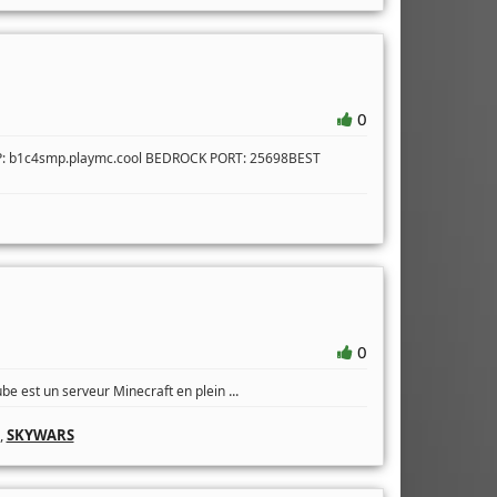
0
IP: b1c4smp.playmc.cool BEDROCK PORT: 25698BEST
0
...
ube est un serveur Minecraft en plein
,
SKYWARS