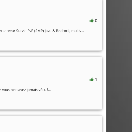
0
...
 serveur Survie PvP (SMP) Java & Bedrock, multiv
1
...
vous n'en avez jamais vécu !