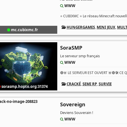
WWW
⭐ CUBIXMC ⭐ Le réseau Minecraft nouvelle
HUNGERGAMES
,
MINI JEUX
,
MULT
mc.cubixmc.fr
SoraSMP
Le serveur smp français
WWW
🔴🚨 LE SERVEUR EST OUVERT 🚨🔴🛠️ CE 
CRACKÉ
,
SEMI RP
,
SURVIE
sorasmp.hopto.org:31374
Sovereign
Deviens Souverain !
WWW