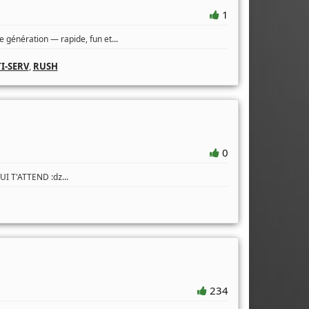
1
...
 génération — rapide, fun et
I-SERV
,
RUSH
0
...
QUI T'ATTEND :ǳ
234