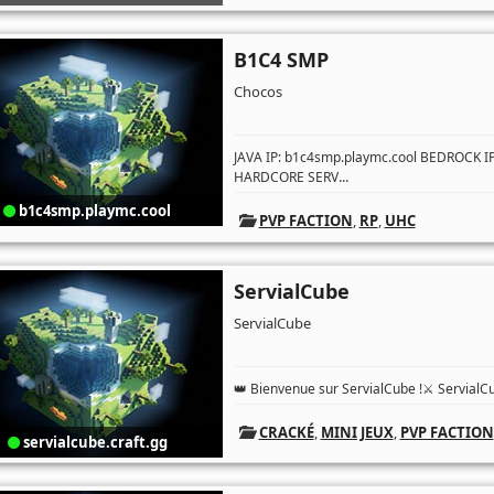
B1C4 SMP
Chocos
JAVA IP: b1c4smp.playmc.cool BEDROCK 
...
HARDCORE SERV
b1c4smp.playmc.cool
PVP FACTION
,
RP
,
UHC
ServialCube
ServialCube
👑 Bienvenue sur ServialCube !⚔️ ServialC
CRACKÉ
,
MINI JEUX
,
PVP FACTION
servialcube.craft.gg