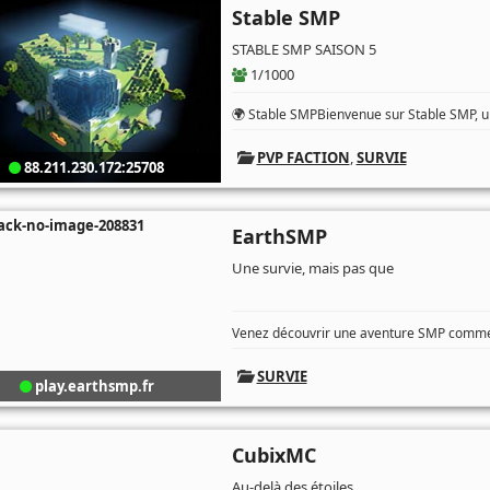
Stable SMP
STABLE SMP SAISON 5
1/1000
🌍 Stable SMPBienvenue sur Stable SMP, un
PVP FACTION
,
SURVIE
88.211.230.172:25708
EarthSMP
Une survie, mais pas que
Venez découvrir une aventure SMP comme 
SURVIE
play.earthsmp.fr
CubixMC
Au-delà des étoiles.