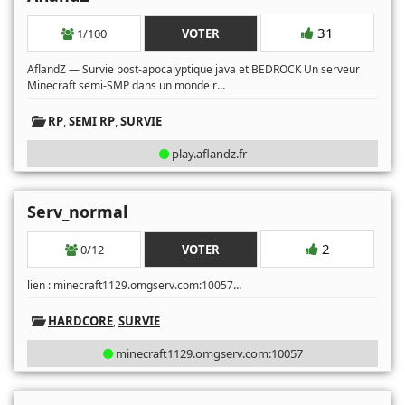
31
1/100
VOTER
AflandZ — Survie post-apocalyptique java et BEDROCK Un serveur
...
Minecraft semi-SMP dans un monde r
RP
,
SEMI RP
,
SURVIE
play.aflandz.fr
Serv_normal
2
0/12
VOTER
...
lien : minecraft1129.omgserv.com:10057
HARDCORE
,
SURVIE
minecraft1129.omgserv.com:10057