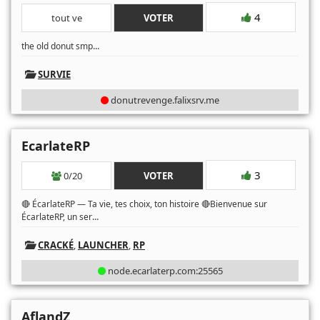
4
tout ve
VOTER
...
the old donut smp
SURVIE
donutrevenge.falixsrv.me
EcarlateRP
3
0/20
VOTER
🔴 ÉcarlateRP — Ta vie, tes choix, ton histoire 🔴Bienvenue sur
...
ÉcarlateRP, un ser
CRACKÉ
,
LAUNCHER
,
RP
node.ecarlaterp.com:25565
AflandZ