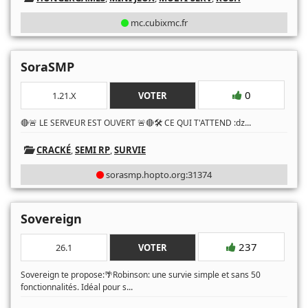
mc.cubixmc.fr
SoraSMP
0
1.21.X
VOTER
...
🔴🚨 LE SERVEUR EST OUVERT 🚨🔴🛠️ CE QUI T'ATTEND :ǳ
CRACKÉ
,
SEMI RP
,
SURVIE
sorasmp.hopto.org:31374
Sovereign
237
26.1
VOTER
Sovereign te propose:🌴Robinson: une survie simple et sans 50
...
fonctionnalités. Idéal pour s