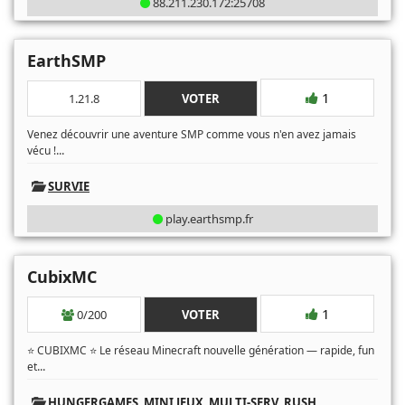
88.211.230.172:25708
EarthSMP
1
1.21.8
VOTER
Venez découvrir une aventure SMP comme vous n'en avez jamais
...
vécu !
SURVIE
play.earthsmp.fr
CubixMC
1
0/200
VOTER
⭐ CUBIXMC ⭐ Le réseau Minecraft nouvelle génération — rapide, fun
...
et
HUNGERGAMES
,
MINI JEUX
,
MULTI-SERV
,
RUSH