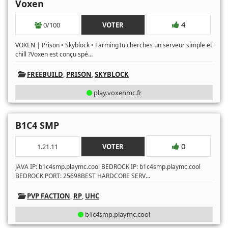
Voxen
4
0/100
VOTER
VOXEN | Prison • Skyblock • FarmingTu cherches un serveur simple et
...
chill ?Voxen est conçu spé
FREEBUILD
,
PRISON
,
SKYBLOCK
play.voxenmc.fr
B1C4 SMP
0
1.21.11
VOTER
JAVA IP: b1c4smp.playmc.cool BEDROCK IP: b1c4smp.playmc.cool
...
BEDROCK PORT: 25698BEST HARDCORE SERV
PVP FACTION
,
RP
,
UHC
b1c4smp.playmc.cool