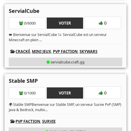
ServialCube
0
0/6000
VOTER
👑 Bienvenue sur ServialCube !⚔️ ServialCube est un serveur
...
Minecraft en plein
CRACKÉ
,
MINI JEUX
,
PVP FACTION
,
SKYWARS
servialcube.craft.gg
Stable SMP
0
0/1000
VOTER
🌍 Stable SMPBienvenue sur Stable SMP, un serveur Survie PvP (SMP)
...
Java & Bedrock, multiv
PVP FACTION
,
SURVIE