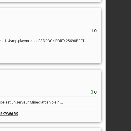
0
IP: b1c4smp.playmc.cool BEDROCK PORT: 25698BEST
0
...
ube est un serveur Minecraft en plein
,
SKYWARS