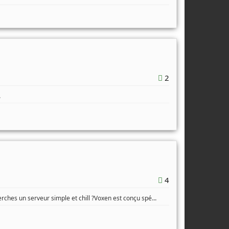
2
.
4
...
rches un serveur simple et chill ?Voxen est conçu spé