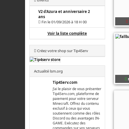
Events
V2 d'Azura et anniversaire 2
ans
Fin le 01/09/2026 à 18 H 00
Voir la liste complète
Créez votre shop sur Tip4Serv
Actualité lsm.org
Tip4Serv.com
J’ai le plaisir de vous présenter
Tip4Serv.com, plateforme de
paiement pour votre serveur
Minecraft. Offrez du contenu
exclusif à ceux qui vous
soutiennent comme des rôles
Discord ou des avantages IN-
GAME. Exécutez des
commandes sur vos serveurs