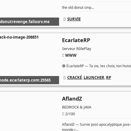
...
the old donut smp
SURVIE
donutrevenge.falixsrv.me
EcarlateRP
Serveur RôlePlay
WWW
🔴 ÉcarlateRP — Ta vie, tes choix, ton hist
CRACKÉ
,
LAUNCHER
,
RP
node.ecarlaterp.com:25565
AflandZ
BEDROCK & JAVA
2/100
AflandZ — Survie post-apocalyptique jav
...
monde r