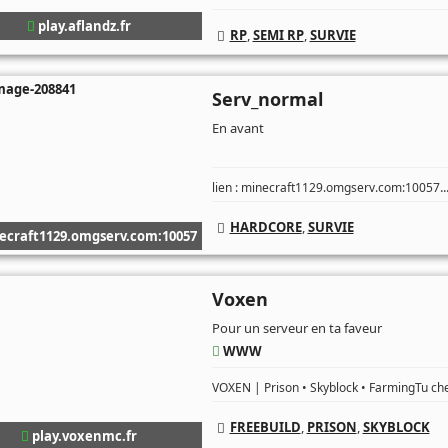
play.aflandz.fr
RP
,
SEMI RP
,
SURVIE
Serv_normal
En avant
..
lien : minecraft1129.omgserv.com:10057
HARDCORE
,
SURVIE
craft1129.omgserv.com:10057
Voxen
Pour un serveur en ta faveur
WWW
VOXEN | Prison • Skyblock • FarmingTu che
FREEBUILD
,
PRISON
,
SKYBLOCK
play.voxenmc.fr