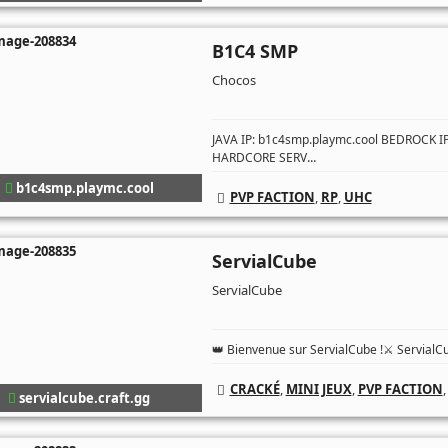
B1C4 SMP
Chocos
JAVA IP: b1c4smp.playmc.cool BEDROCK 
...
HARDCORE SERV
b1c4smp.playmc.cool
PVP FACTION
,
RP
,
UHC
ServialCube
ServialCube
👑 Bienvenue sur ServialCube !⚔️ ServialC
CRACKÉ
,
MINI JEUX
,
PVP FACTION
servialcube.craft.gg