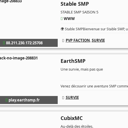
Stable SMP
STABLE SMP SAISON 5
WWW
🌍 Stable SMPBienvenue sur Stable SMP, un
PVP FACTION
,
SURVIE
88.211.230.172:25708
EarthSMP
Une survie, mais pas que
Venez découvrir une aventure SMP comme 
SURVIE
play.earthsmp.fr
CubixMC
Au-delà des étoiles.