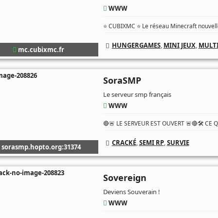
WWW
⭐ CUBIXMC ⭐ Le réseau Minecraft nouvelle
HUNGERGAMES
,
MINI JEUX
,
MULTI
mc.cubixmc.fr
SoraSMP
Le serveur smp français
WWW
🔴🚨 LE SERVEUR EST OUVERT 🚨🔴🛠️ CE 
CRACKÉ
,
SEMI RP
,
SURVIE
sorasmp.hopto.org:31374
Sovereign
Deviens Souverain !
WWW