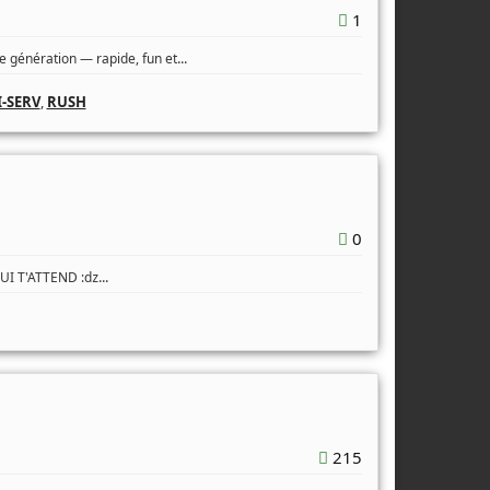
1
...
 génération — rapide, fun et
-SERV
,
RUSH
0
...
QUI T'ATTEND :ǳ
215