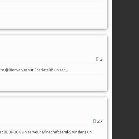
3
...
oire 🔴Bienvenue sur ÉcarlateRP, un ser
27
a et BEDROCK Un serveur Minecraft semi-SMP dans un