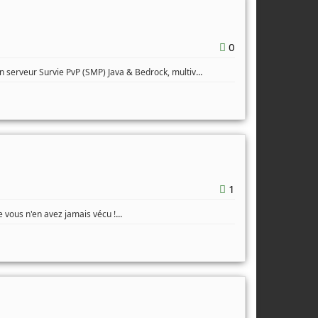
0
...
 serveur Survie PvP (SMP) Java & Bedrock, multiv
1
...
vous n'en avez jamais vécu !