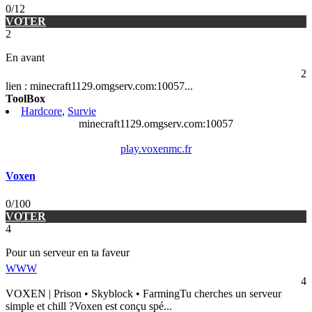
0/12
VOTER
2
En avant
2
lien : minecraft1129.omgserv.com:10057
...
ToolBox
Hardcore
,
Survie
minecraft1129.omgserv.com:10057
play.voxenmc.fr
Voxen
0/100
VOTER
4
Pour un serveur en ta faveur
WWW
4
VOXEN | Prison • Skyblock • FarmingTu cherches un serveur
simple et chill ?Voxen est conçu spé
...