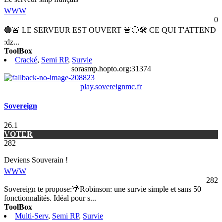
WWW
0
🔴🚨 LE SERVEUR EST OUVERT 🚨🔴🛠️ CE QUI T'ATTEND
:ǳ
...
ToolBox
Cracké
,
Semi RP
,
Survie
sorasmp.hopto.org:31374
play.sovereignmc.fr
Sovereign
26.1
VOTER
282
Deviens Souverain !
WWW
282
Sovereign te propose:🌴Robinson: une survie simple et sans 50
fonctionnalités. Idéal pour s
...
ToolBox
Multi-Serv
,
Semi RP
,
Survie