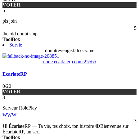
VOTER
5
pls join
5
the old donut smp
...
ToolBox
Survie
donutrevenge.falixsrv.me
node.ecarlaterp.com:25565
EcarlateRP
0/20
VOTER
3
Serveur RôlePlay
WWW
3
🔴 ÉcarlateRP — Ta vie, tes choix, ton histoire 🔴Bienvenue sur
ÉcarlateRP, un ser
...
ToolBox