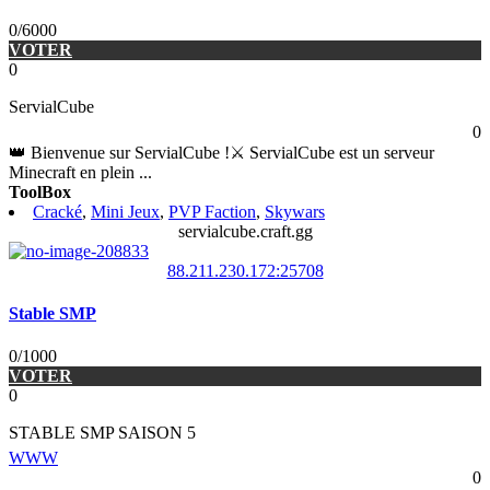
0/6000
VOTER
0
ServialCube
0
👑 Bienvenue sur ServialCube !⚔️ ServialCube est un serveur
Minecraft en plein
...
ToolBox
Cracké
,
Mini Jeux
,
PVP Faction
,
Skywars
servialcube.craft.gg
88.211.230.172:25708
Stable SMP
0/1000
VOTER
0
STABLE SMP SAISON 5
WWW
0