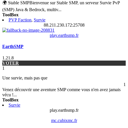
🌍 Stable SMPBienvenue sur Stable SMP, un serveur Survie PvP
(SMP) Java & Bedrock, multiv
...
ToolBox
PVP Faction
,
Survie
88.211.230.172:25708
play.earthsmp.fr
EarthSMP
1.21.8
VOTER
1
Une survie, mais pas que
1
Venez découvrir une aventure SMP comme vous n'en avez jamais
vécu !
...
ToolBox
Survie
play.earthsmp.fr
mc.cubixmc.fr