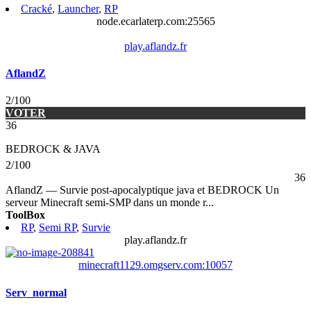
Cracké
,
Launcher
,
RP
node.ecarlaterp.com:25565
play.aflandz.fr
AflandZ
2/100
VOTER
36
BEDROCK & JAVA
2/100
36
AflandZ — Survie post-apocalyptique java et BEDROCK Un
serveur Minecraft semi-SMP dans un monde r
...
ToolBox
RP
,
Semi RP
,
Survie
play.aflandz.fr
minecraft1129.omgserv.com:10057
Serv_normal