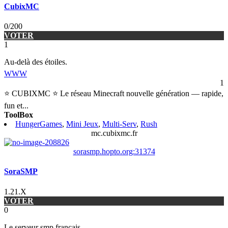
CubixMC
0/200
VOTER
1
Au-delà des étoiles.
WWW
1
⭐ CUBIXMC ⭐ Le réseau Minecraft nouvelle génération — rapide,
fun et
...
ToolBox
HungerGames
,
Mini Jeux
,
Multi-Serv
,
Rush
mc.cubixmc.fr
sorasmp.hopto.org:31374
SoraSMP
1.21.X
VOTER
0
Le serveur smp français