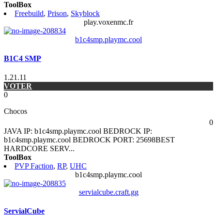
ToolBox
Freebuild
,
Prison
,
Skyblock
play.voxenmc.fr
b1c4smp.playmc.cool
B1C4 SMP
1.21.11
VOTER
0
Chocos
0
JAVA IP: b1c4smp.playmc.cool BEDROCK IP:
b1c4smp.playmc.cool BEDROCK PORT: 25698BEST
HARDCORE SERV
...
ToolBox
PVP Faction
,
RP
,
UHC
b1c4smp.playmc.cool
servialcube.craft.gg
ServialCube