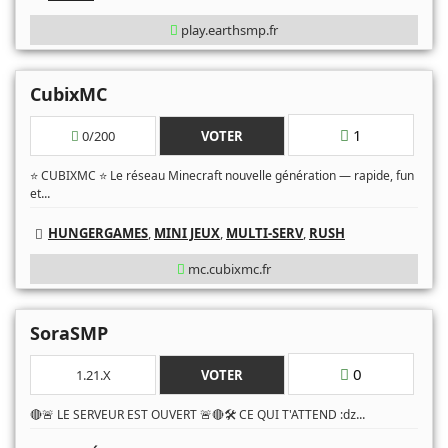
play.earthsmp.fr
CubixMC
1
0/200
VOTER
⭐ CUBIXMC ⭐ Le réseau Minecraft nouvelle génération — rapide, fun
...
et
HUNGERGAMES
,
MINI JEUX
,
MULTI-SERV
,
RUSH
mc.cubixmc.fr
SoraSMP
0
1.21.X
VOTER
...
🔴🚨 LE SERVEUR EST OUVERT 🚨🔴🛠️ CE QUI T'ATTEND :ǳ