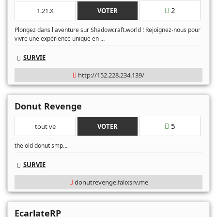
2
1.21.X
VOTER
Plongez dans l'aventure sur Shadowcraft.world ! Rejoignez-nous pour
...
vivre une expérience unique en
SURVIE
http://152.228.234.139/
Donut Revenge
5
tout ve
VOTER
...
the old donut smp
SURVIE
donutrevenge.falixsrv.me
EcarlateRP