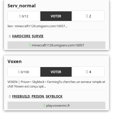
Serv_normal
2
0/12
VOTER
...
lien : minecraft1129.omgserv.com:10057
HARDCORE
,
SURVIE
minecraft1129.omgserv.com:10057
Voxen
4
0/100
VOTER
VOXEN | Prison • Skyblock • FarmingTu cherches un serveur simple et
...
chill ?Voxen est conçu spé
FREEBUILD
,
PRISON
,
SKYBLOCK
play.voxenmc.fr