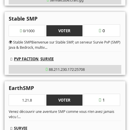
servialcube.craft.gg
Stable SMP
0
0/1000
VOTER
🌍 Stable SMPBienvenue sur Stable SMP, un serveur Survie PvP (SMP)
...
Java & Bedrock, multiv
PVP FACTION
,
SURVIE
88.211.230.172:25708
EarthSMP
1
1.21.8
VOTER
Venez découvrir une aventure SMP comme vous n'en avez jamais
...
vécu !
SURVIE