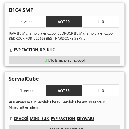
B1C4 SMP
0
1.21.11
VOTER
JAVA IP: b1c4smp.playmc.cool BEDROCK IP: b1c4smp.playmc.cool
...
BEDROCK PORT: 25698BEST HARDCORE SERV
PVP FACTION
,
RP
,
UHC
b1c4smp.playmc.cool
ServialCube
0
0/6000
VOTER
👑 Bienvenue sur ServialCube !⚔️ ServialCube est un serveur
...
Minecraft en plein
CRACKÉ
,
MINI JEUX
,
PVP FACTION
,
SKYWARS