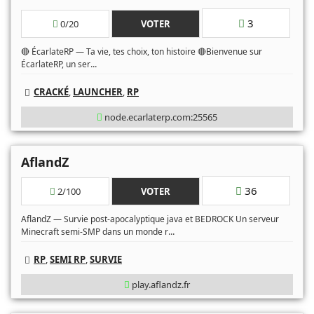
3
0/20
VOTER
🔴 ÉcarlateRP — Ta vie, tes choix, ton histoire 🔴Bienvenue sur
...
ÉcarlateRP, un ser
CRACKÉ
,
LAUNCHER
,
RP
node.ecarlaterp.com:25565
AflandZ
36
2/100
VOTER
AflandZ — Survie post-apocalyptique java et BEDROCK Un serveur
...
Minecraft semi-SMP dans un monde r
RP
,
SEMI RP
,
SURVIE
play.aflandz.fr