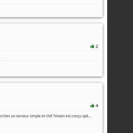
2
.
4
...
rches un serveur simple et chill ?Voxen est conçu spé