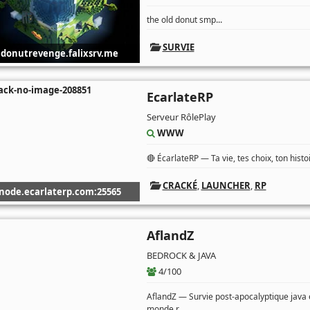
...
the old donut smp
SURVIE
donutrevenge.falixsrv.me
EcarlateRP
Serveur RôlePlay
WWW
🔴 ÉcarlateRP — Ta vie, tes choix, ton hist
CRACKÉ
,
LAUNCHER
,
RP
node.ecarlaterp.com:25565
AflandZ
BEDROCK & JAVA
4/100
AflandZ — Survie post-apocalyptique jav
...
monde r