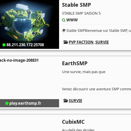
Stable SMP
STABLE SMP SAISON 5
WWW
🌍 Stable SMPBienvenue sur Stable SMP, un
PVP FACTION
,
SURVIE
88.211.230.172:25708
EarthSMP
Une survie, mais pas que
Venez découvrir une aventure SMP comme 
SURVIE
play.earthsmp.fr
CubixMC
Au-delà des étoiles.