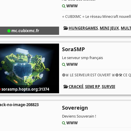
WWW
⭐ CUBIXMC ⭐ Le réseau Minecraft nouvelle
HUNGERGAMES
,
MINI JEUX
,
MULT
mc.cubixmc.fr
SoraSMP
Le serveur smp français
WWW
🔴🚨 LE SERVEUR EST OUVERT 🚨🔴🛠️ CE 
CRACKÉ
,
SEMI RP
,
SURVIE
sorasmp.hopto.org:31374
Sovereign
Deviens Souverain !
WWW