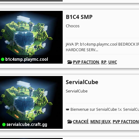
B1C4 SMP
Chocos
JAVA IP: b1c4smp.playmc.cool BEDROCK 
...
HARDCORE SERV
b1c4smp.playmc.cool
PVP FACTION
,
RP
,
UHC
ServialCube
ServialCube
👑 Bienvenue sur ServialCube !⚔️ ServialC
CRACKÉ
,
MINI JEUX
,
PVP FACTION
servialcube.craft.gg