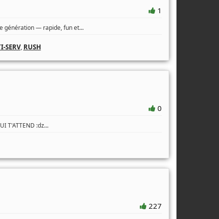
1
...
 génération — rapide, fun et
I-SERV
,
RUSH
0
...
QUI T'ATTEND :ǳ
227