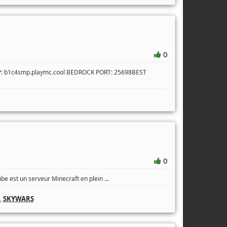
0
IP: b1c4smp.playmc.cool BEDROCK PORT: 25698BEST
0
...
ube est un serveur Minecraft en plein
,
SKYWARS