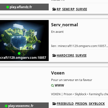
play.aflandz.fr
RP
,
SEMI RP
,
SURVIE
Serv_normal
En avant
..
lien : minecraft1129.omgserv.com:10057
HARDCORE
,
SURVIE
craft1129.omgserv.com:10057
Voxen
Pour un serveur en ta faveur
WWW
VOXEN | Prison • Skyblock • FarmingTu che
FREEBUILD
,
PRISON
,
SKYBLOCK
play.voxenmc.fr