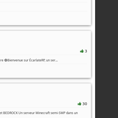
3
...
oire 🔴Bienvenue sur ÉcarlateRP, un ser
30
a et BEDROCK Un serveur Minecraft semi-SMP dans un