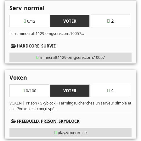
Serv_normal
2
0/12
VOTER
...
lien : minecraft1129.omgserv.com:10057
HARDCORE
,
SURVIE
minecraft1129.omgserv.com:10057
Voxen
4
0/100
VOTER
VOXEN | Prison • Skyblock • FarmingTu cherches un serveur simple et
...
chill ?Voxen est conçu spé
FREEBUILD
,
PRISON
,
SKYBLOCK
play.voxenmc.fr