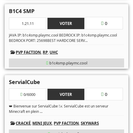
B1C4 SMP
0
1.21.11
VOTER
JAVA IP: b1c4smp.playmc.cool BEDROCK IP: b1c4smp.playmc.cool
...
BEDROCK PORT: 25698BEST HARDCORE SERV
PVP FACTION
,
RP
,
UHC
b1c4smp.playmc.cool
ServialCube
0
0/6000
VOTER
👑 Bienvenue sur ServialCube !⚔️ ServialCube est un serveur
...
Minecraft en plein
CRACKÉ
,
MINI JEUX
,
PVP FACTION
,
SKYWARS