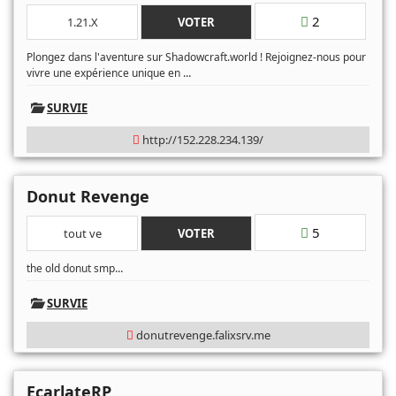
2
1.21.X
VOTER
Plongez dans l'aventure sur Shadowcraft.world ! Rejoignez-nous pour
...
vivre une expérience unique en
SURVIE
http://152.228.234.139/
Donut Revenge
5
tout ve
VOTER
...
the old donut smp
SURVIE
donutrevenge.falixsrv.me
EcarlateRP