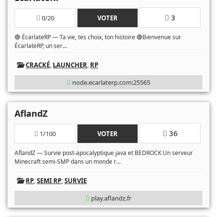
3
0/20
VOTER
🔴 ÉcarlateRP — Ta vie, tes choix, ton histoire 🔴Bienvenue sur
...
ÉcarlateRP, un ser
CRACKÉ
,
LAUNCHER
,
RP
node.ecarlaterp.com:25565
AflandZ
36
1/100
VOTER
AflandZ — Survie post-apocalyptique java et BEDROCK Un serveur
...
Minecraft semi-SMP dans un monde r
RP
,
SEMI RP
,
SURVIE
play.aflandz.fr