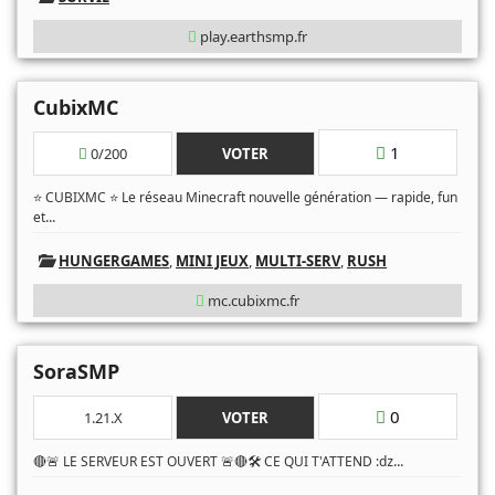
play.earthsmp.fr
CubixMC
1
0/200
VOTER
⭐ CUBIXMC ⭐ Le réseau Minecraft nouvelle génération — rapide, fun
...
et
HUNGERGAMES
,
MINI JEUX
,
MULTI-SERV
,
RUSH
mc.cubixmc.fr
SoraSMP
0
1.21.X
VOTER
...
🔴🚨 LE SERVEUR EST OUVERT 🚨🔴🛠️ CE QUI T'ATTEND :ǳ