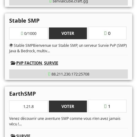
servialcube.craft.gg
Stable SMP
0
0/1000
VOTER
🌍 Stable SMPBienvenue sur Stable SMP, un serveur Survie PvP (SMP)
...
Java & Bedrock, multiv
PVP FACTION
,
SURVIE
88.211.230.172:25708
EarthSMP
1
1.21.8
VOTER
Venez découvrir une aventure SMP comme vous n'en avez jamais
...
vécu !
SURVIE