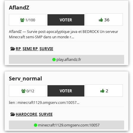
AflandZ
36
1/100
VOTER
AflandZ — Survie post-apocalyptique java et BEDROCK Un serveur
...
Minecraft semi-SMP dans un monde r
RP
,
SEMI RP
,
SURVIE
play.aflandz.fr
Serv_normal
2
0/12
VOTER
...
lien : minecraft1129.omgserv.com:10057
HARDCORE
,
SURVIE
minecraft1129.omgserv.com:10057