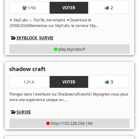
2
1/50
VOTER
✦ SkyCubs — Ton île, ton empire ✦Ouverture le
...
29/08/2026Bienvenue sur SkyCubs, le serveur Sky
SKYBLOCK
,
SURVIE
play.skycubs.fr
shadow craft
3
1.21.X
VOTER
Plongez dans l'aventure sur Shadowcraft.world ! Rejoignez-nous pour
...
vivre une expérience unique en
SURVIE
http://152.228.234.139/