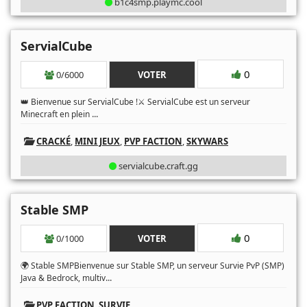
b1c4smp.playmc.cool
ServialCube
0
0/6000
VOTER
👑 Bienvenue sur ServialCube !⚔️ ServialCube est un serveur
...
Minecraft en plein
CRACKÉ
,
MINI JEUX
,
PVP FACTION
,
SKYWARS
servialcube.craft.gg
Stable SMP
0
0/1000
VOTER
🌍 Stable SMPBienvenue sur Stable SMP, un serveur Survie PvP (SMP)
...
Java & Bedrock, multiv
PVP FACTION
,
SURVIE