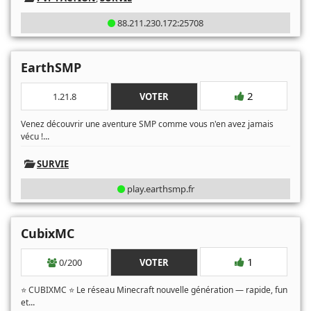
88.211.230.172:25708
EarthSMP
2
1.21.8
VOTER
Venez découvrir une aventure SMP comme vous n'en avez jamais
...
vécu !
SURVIE
play.earthsmp.fr
CubixMC
1
0/200
VOTER
⭐ CUBIXMC ⭐ Le réseau Minecraft nouvelle génération — rapide, fun
...
et