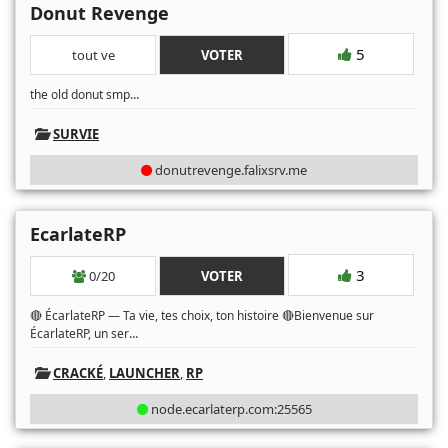
Donut Revenge
5
tout ve
VOTER
...
the old donut smp
SURVIE
donutrevenge.falixsrv.me
EcarlateRP
3
0/20
VOTER
🔴 ÉcarlateRP — Ta vie, tes choix, ton histoire 🔴Bienvenue sur
...
ÉcarlateRP, un ser
CRACKÉ
,
LAUNCHER
,
RP
node.ecarlaterp.com:25565