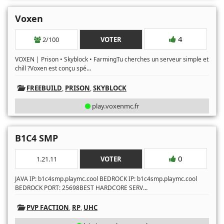
Voxen
4
2/100
VOTER
VOXEN | Prison • Skyblock • FarmingTu cherches un serveur simple et
...
chill ?Voxen est conçu spé
FREEBUILD
,
PRISON
,
SKYBLOCK
play.voxenmc.fr
B1C4 SMP
0
1.21.11
VOTER
JAVA IP: b1c4smp.playmc.cool BEDROCK IP: b1c4smp.playmc.cool
...
BEDROCK PORT: 25698BEST HARDCORE SERV
PVP FACTION
,
RP
,
UHC