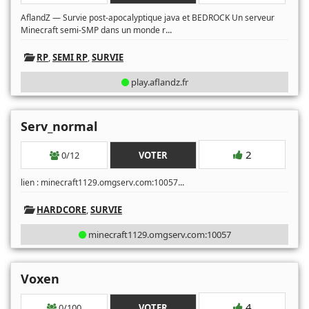
AflandZ — Survie post-apocalyptique java et BEDROCK Un serveur
...
Minecraft semi-SMP dans un monde r
RP
,
SEMI RP
,
SURVIE
play.aflandz.fr
Serv_normal
2
0/12
VOTER
...
lien : minecraft1129.omgserv.com:10057
HARDCORE
,
SURVIE
minecraft1129.omgserv.com:10057
Voxen
4
0/100
VOTER