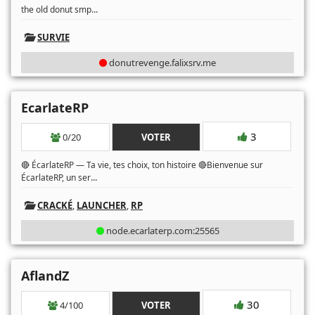
...
the old donut smp
SURVIE
donutrevenge.falixsrv.me
EcarlateRP
3
0/20
VOTER
🔴 ÉcarlateRP — Ta vie, tes choix, ton histoire 🔴Bienvenue sur
...
ÉcarlateRP, un ser
CRACKÉ
,
LAUNCHER
,
RP
node.ecarlaterp.com:25565
AflandZ
30
4/100
VOTER