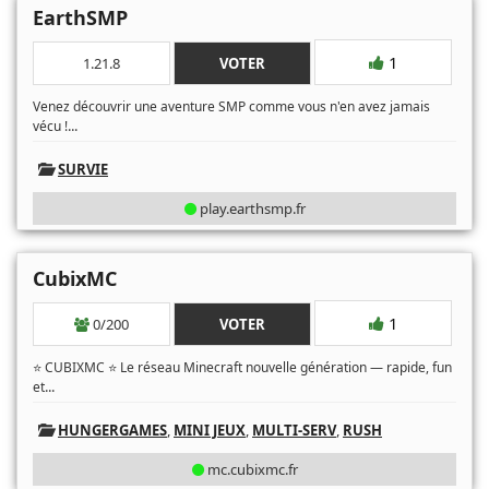
EarthSMP
1
1.21.8
VOTER
Venez découvrir une aventure SMP comme vous n'en avez jamais
...
vécu !
SURVIE
play.earthsmp.fr
CubixMC
1
0/200
VOTER
⭐ CUBIXMC ⭐ Le réseau Minecraft nouvelle génération — rapide, fun
...
et
HUNGERGAMES
,
MINI JEUX
,
MULTI-SERV
,
RUSH
mc.cubixmc.fr