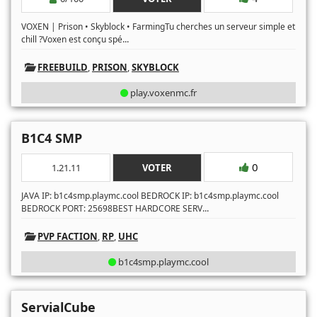
VOXEN | Prison • Skyblock • FarmingTu cherches un serveur simple et
...
chill ?Voxen est conçu spé
FREEBUILD
,
PRISON
,
SKYBLOCK
play.voxenmc.fr
B1C4 SMP
0
1.21.11
VOTER
JAVA IP: b1c4smp.playmc.cool BEDROCK IP: b1c4smp.playmc.cool
...
BEDROCK PORT: 25698BEST HARDCORE SERV
PVP FACTION
,
RP
,
UHC
b1c4smp.playmc.cool
ServialCube