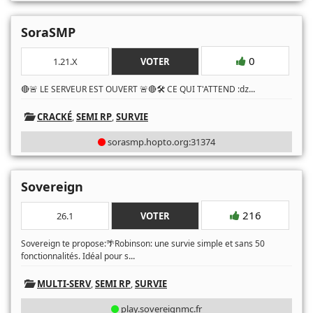
SoraSMP
0
1.21.X
VOTER
...
🔴🚨 LE SERVEUR EST OUVERT 🚨🔴🛠️ CE QUI T'ATTEND :ǳ
CRACKÉ
,
SEMI RP
,
SURVIE
sorasmp.hopto.org:31374
Sovereign
216
26.1
VOTER
Sovereign te propose:🌴Robinson: une survie simple et sans 50
...
fonctionnalités. Idéal pour s
MULTI-SERV
,
SEMI RP
,
SURVIE
play.sovereignmc.fr