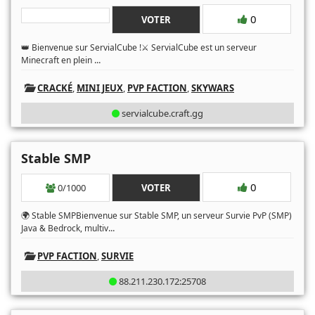
0
VOTER
👑 Bienvenue sur ServialCube !⚔️ ServialCube est un serveur
...
Minecraft en plein
CRACKÉ
,
MINI JEUX
,
PVP FACTION
,
SKYWARS
servialcube.craft.gg
Stable SMP
0
0/1000
VOTER
🌍 Stable SMPBienvenue sur Stable SMP, un serveur Survie PvP (SMP)
...
Java & Bedrock, multiv
PVP FACTION
,
SURVIE
88.211.230.172:25708