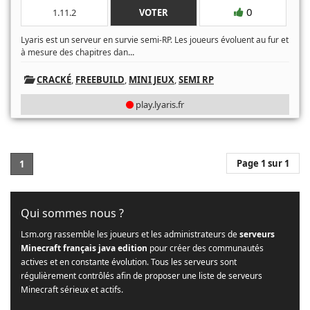
0
1.11.2
VOTER
Lyaris est un serveur en survie semi-RP. Les joueurs évoluent au fur et
...
à mesure des chapitres dan
CRACKÉ
,
FREEBUILD
,
MINI JEUX
,
SEMI RP
play.lyaris.fr
Page 1 sur 1
1
Qui sommes nous ?
Lsm.org rassemble les joueurs et les administrateurs de
serveurs
Minecraft français java edition
pour créer des communautés
actives et en constante évolution. Tous les serveurs sont
régulièrement contrôlés afin de proposer une liste de serveurs
Minecraft sérieux et actifs.