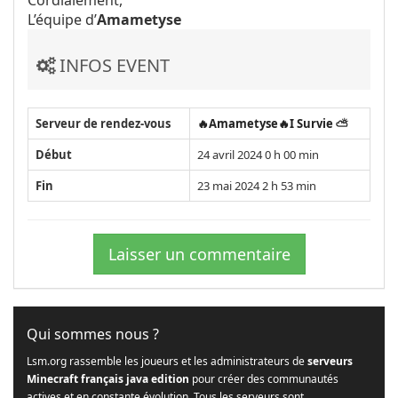
Cordialement,
L’équipe d’
Amametyse
INFOS EVENT
Serveur de rendez-vous
🔥Amametyse🔥I Survie ⛅️
Début
24 avril 2024 0 h 00 min
Fin
23 mai 2024 2 h 53 min
Laisser un commentaire
Qui sommes nous ?
Lsm.org rassemble les joueurs et les administrateurs de
serveurs
Minecraft français java edition
pour créer des communautés
actives et en constante évolution. Tous les serveurs sont