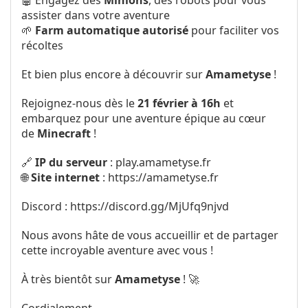
🤖 Engagez des
Minions
, des robots pour vous
assister dans votre aventure
🌱
Farm automatique autorisé
pour faciliter vos
récoltes
Et bien plus encore à découvrir sur
Amametyse
!
Rejoignez-nous dès le
21 février à 16h
et
embarquez pour une aventure épique au cœur
de
Minecraft
!
🔗
IP du serveur
: play.amametyse.fr
🌐
Site internet
:
https://amametyse.fr
Discord : https://discord.gg/MjUfq9njvd
Nous avons hâte de vous accueillir et de partager
cette incroyable aventure avec vous !
À très bientôt sur
Amametyse
! 🚀