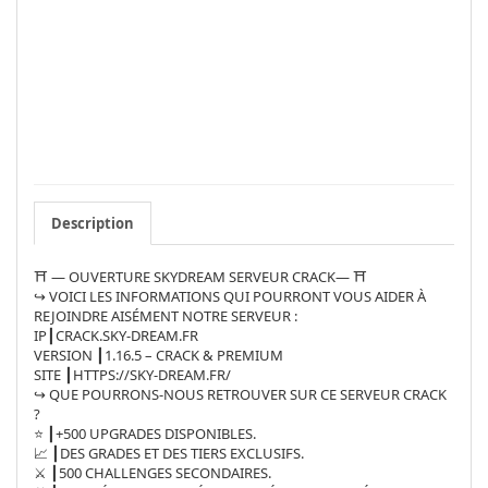
Description
⛩ — OUVERTURE SKYDREAM SERVEUR CRACK— ⛩
↪️ VOICI LES INFORMATIONS QUI POURRONT VOUS AIDER À
REJOINDRE AISÉMENT NOTRE SERVEUR :
IP┃CRACK.SKY-DREAM.FR
VERSION ┃1.16.5 – CRACK & PREMIUM
SITE ┃HTTPS://SKY-DREAM.FR/
↪️ QUE POURRONS-NOUS RETROUVER SUR CE SERVEUR CRACK
?
⭐ ┃+500 UPGRADES DISPONIBLES.
📈 ┃DES GRADES ET DES TIERS EXCLUSIFS.
⚔️ ┃500 CHALLENGES SECONDAIRES.