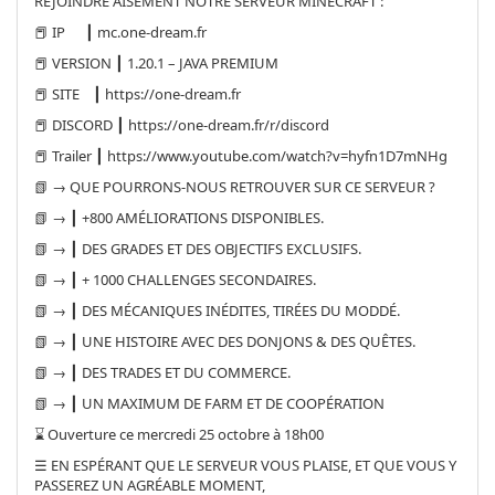
REJOINDRE AISÉMENT NOTRE SERVEUR MINECRAFT :
📕 IP ┃ mc.one-dream.fr
📕 VERSION ┃ 1.20.1 – JAVA PREMIUM
📕 SITE ┃ https://one-dream.fr
📕 DISCORD ┃ https://one-dream.fr/r/discord
📕 Trailer ┃ https://www.youtube.com/watch?v=hyfn1D7mNHg
📗 → QUE POURRONS-NOUS RETROUVER SUR CE SERVEUR ?
📗 → ┃ +800 AMÉLIORATIONS DISPONIBLES.
📗 → ┃ DES GRADES ET DES OBJECTIFS EXCLUSIFS.
📗 → ┃ + 1000 CHALLENGES SECONDAIRES.
📗 → ┃ DES MÉCANIQUES INÉDITES, TIRÉES DU MODDÉ.
📗 → ┃ UNE HISTOIRE AVEC DES DONJONS & DES QUÊTES.
📗 → ┃ DES TRADES ET DU COMMERCE.
📗 → ┃ UN MAXIMUM DE FARM ET DE COOPÉRATION
⌛ Ouverture ce mercredi 25 octobre à 18h00
☰ EN ESPÉRANT QUE LE SERVEUR VOUS PLAISE, ET QUE VOUS Y
PASSEREZ UN AGRÉABLE MOMENT,