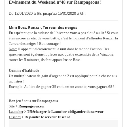
Evénement du Weekend n°48 sur Rampageous !
Du 12/01/2020 à 6h, jusqu’au 15/01/2020 à 6h :
Mini Boss: Ranzar, Terreur des neiges
En espérant que la rudesse de l’hiver ne vous a pas cloué au lit !
Si vous
êtes encore en état de vous battre, c’est le moment d’affronter Ranzar, la
Terreur des neiges ! Bon courage !
Note:
Il apparaît aléatoirement la nuit dans le monde Faction. Des
spawners sont également placés aux quatre extrémités de la Warzone,
toutes les 5 minutes, ils font apparaître ce Boss.
Comme d’habitude
Un multiplicateur de gain d’argent de 2 est appliqué pour la chasse aux
monstres !
Exemple: Au lieu de gagner 3$ en tuant un zombie, vous gagnez 6$ !
Bon jeu à tous sur
Rampageous
.
Site
> Rampageous.eu
Launcher
> Télécharger le Launcher obligatoire du serveur
Discord
> Rejoindre le serveur Discord