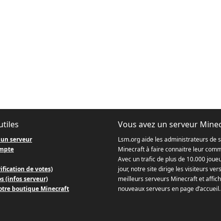
utiles
Vous avez un serveur Minec
 un serveur
Lsm.org aide les administrateurs de 
mpte
Minecraft à faire connaitre leur com
Avec un trafic de plus de 10.000 joue
ification de votes)
jour, notre site dirige les visiteurs ver
s (infos serveur)
meilleurs serveurs Minecraft et affich
otre boutique Minecraft
nouveaux serveurs en page d’accueil.