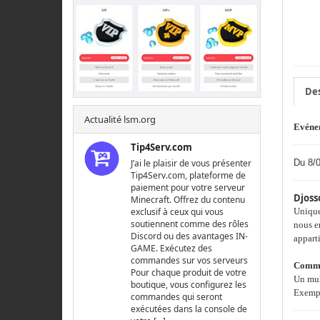
Des
Actualité lsm.org
Evéne
Tip4Serv.com
Du 8/0
J’ai le plaisir de vous présenter
Tip4Serv.com, plateforme de
paiement pour votre serveur
Djoss
Minecraft. Offrez du contenu
Uniquem
exclusif à ceux qui vous
soutiennent comme des rôles
nous en
Discord ou des avantages IN-
apparti
GAME. Exécutez des
commandes sur vos serveurs
Comme
Pour chaque produit de votre
Un mul
boutique, vous configurez les
Exempl
commandes qui seront
exécutées dans la console de