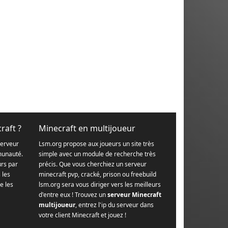
raft ?
Minecraft en multijoueur
serveur
Lsm.org propose aux joueurs un site très
munauté.
simple avec un module de recherche très
urs par
précis. Que vous cherchiez un serveur
s les
minecraft pvp, cracké, prison ou freebuild
e les
lsm.org sera vous diriger vers les meilleurs
d'entre eux ! Trouvez un
serveur Minecraft
multijoueur
, entrez l'ip du serveur dans
votre client Minecraft et jouez !