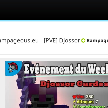
ampageous.eu - [PVE] Djossor
Rampageo