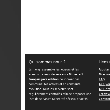
Qui sommes nous ?
Liens 
Lsm.org rassemble les joueurs et les
Ajouter
administrateurs de
serveurs Minecraft
Mon co
français java edition
pour créer des
FAQ
communautés actives et en constante
API (vér
évolution. Tous les serveurs sont
API info
régulièrement contrôlés afin de proposer une
Créez v
liste de serveurs Minecraft sérieux et actifs.
Contact