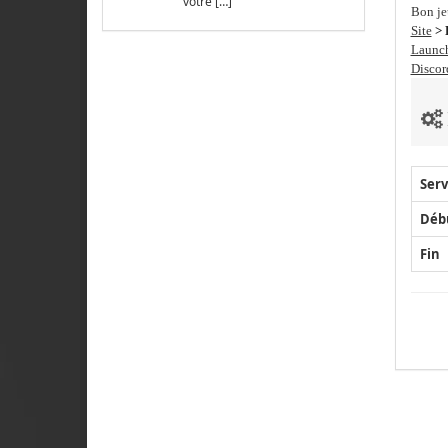
votre […]
Bon je
Site
> 
Launc
Discor
Serv
Déb
Fin