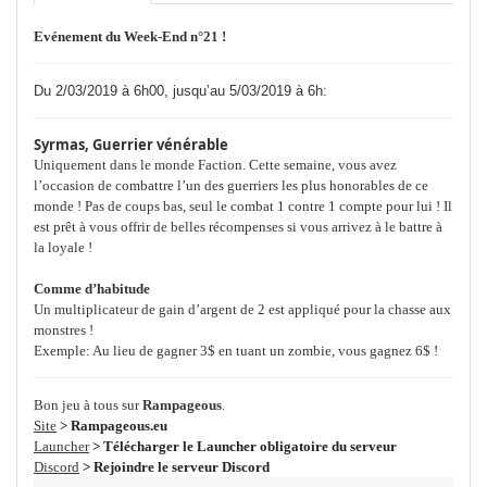
Evénement du Week-End n°21 !
Du 2/03/2019 à 6h00, jusqu’au 5/03/2019 à 6h:
Syrmas, Guerrier vénérable
Uniquement dans le monde Faction. Cette semaine, vous avez
l’occasion de combattre l’un des guerriers les plus honorables de ce
monde ! Pas de coups bas, seul le combat 1 contre 1 compte pour lui ! Il
est prêt à vous offrir de belles récompenses si vous arrivez à le battre à
la loyale !
Comme d’habitude
Un multiplicateur de gain d’argent de 2 est appliqué pour la chasse aux
monstres !
Exemple: Au lieu de gagner 3$ en tuant un zombie, vous gagnez 6$ !
Bon jeu à tous sur
Rampageous
.
Site
> Rampageous.eu
Launcher
> Télécharger le Launcher obligatoire du serveur
Discord
> Rejoindre le serveur Discord