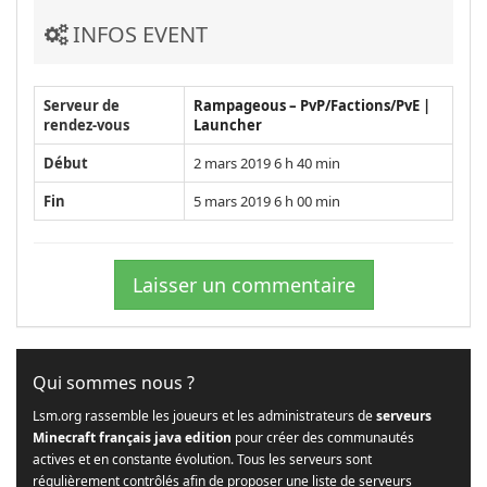
INFOS EVENT
Serveur de
Rampageous – PvP/Factions/PvE |
rendez-vous
Launcher
Début
2 mars 2019 6 h 40 min
Fin
5 mars 2019 6 h 00 min
Laisser un commentaire
Qui sommes nous ?
Lsm.org rassemble les joueurs et les administrateurs de
serveurs
Minecraft français java edition
pour créer des communautés
actives et en constante évolution. Tous les serveurs sont
régulièrement contrôlés afin de proposer une liste de serveurs