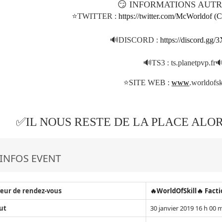
😏
INFORMATIONS AUTR
⭐TWITTER :
https://twitter.com/McWorld
🔊DISCORD :
https://discord.gg
🔊TS3 : ts.planetpvp.fr
⭐SITE WEB :
www
.worldofsk
✅
IL NOUS RESTE DE LA PLACE ALO
INFOS EVENT
eur de rendez-vous
🔥WorldOfSkill🔥 Fact
ut
30 janvier 2019 16 h 00 