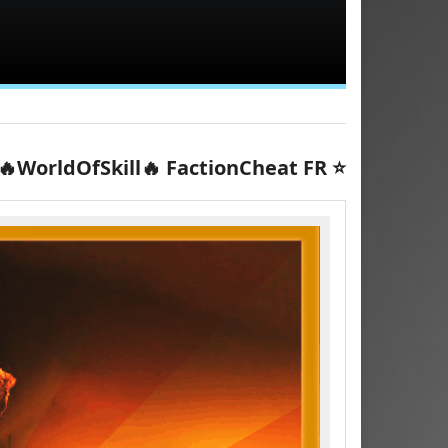
🔥WorldOfSkill🔥 FactionCheat FR ⭐