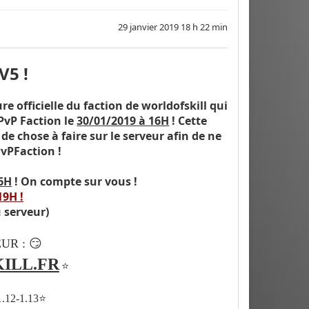
29 janvier 2019 18 h 22 min
5 !
 officielle du faction de worldofskill qui
PvP Faction le
30/01/2019 à 16H
! Cette
 chose à faire sur le serveur afin de ne
PvPFaction !
16H
! On compte sur vous !
19H !
u serveur)
😏
UR :
ILL.FR
⭐
1.12-1.13⭐