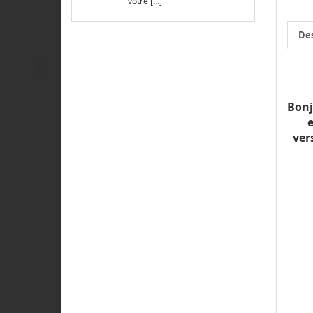
votre […]
Des
Bonj
ver