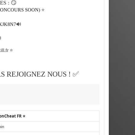
😏
ES :
of (CONCOURS SOON)
⭐
/3XJK8N7
🔊

ill.fr ⭐
✅
RS REJOIGNEZ NOUS !
ionCheat FR ⭐
min