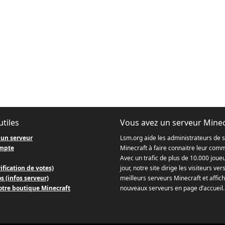
utiles
Vous avez un serveur Minec
 un serveur
Lsm.org aide les administrateurs de 
mpte
Minecraft à faire connaitre leur com
Avec un trafic de plus de 10.000 joue
ification de votes)
jour, notre site dirige les visiteurs ver
s (infos serveur)
meilleurs serveurs Minecraft et affich
otre boutique Minecraft
nouveaux serveurs en page d’accueil.