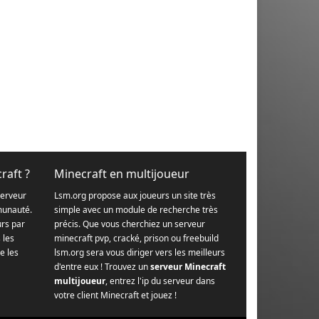
raft ?
Minecraft en multijoueur
serveur
Lsm.org propose aux joueurs un site très
munauté.
simple avec un module de recherche très
urs par
précis. Que vous cherchiez un serveur
s les
minecraft pvp, cracké, prison ou freebuild
e les
lsm.org sera vous diriger vers les meilleurs
d'entre eux ! Trouvez un
serveur Minecraft
multijoueur
, entrez l'ip du serveur dans
votre client Minecraft et jouez !