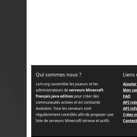
Qui sommes nous ?
Liens 
Lsm.org rassemble les joueurs et les
Ajouter
administrateurs de
serveurs Minecraft
Mon co
français java edition
pour créer des
FAQ
communautés actives et en constante
API (vér
évolution. Tous les serveurs sont
API info
régulièrement contrôlés afin de proposer une
Créez v
liste de serveurs Minecraft sérieux et actifs.
Contact