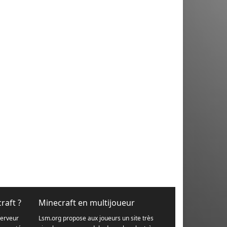
raft ?
Minecraft en multijoueur
serveur
Lsm.org propose aux joueurs un site très