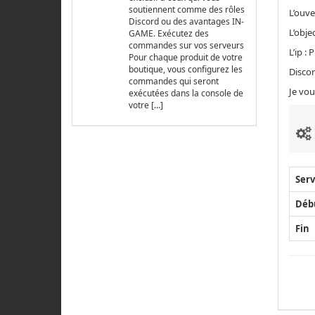
soutiennent comme des rôles
L’ouve
Discord ou des avantages IN-
L’obje
GAME. Exécutez des
commandes sur vos serveurs
L’ip : 
Pour chaque produit de votre
boutique, vous configurez les
Discor
commandes qui seront
Je vou
exécutées dans la console de
votre […]
Serv
Déb
Fin