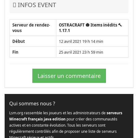
INFOS EVENT
Serveur de rendez-
OSTRACRAFT 🎃 Items inédits 🔨
vous
1.17.1
Début
12 avril 2021 19 h 14 min
Fin
25 avril 2021 23 h 59 min
Laisser un commentaire
Qui sommes nous ?
Lsm.org rassemble les joueurs et les administrateurs de
serveurs
Minecraft français java edition
pour créer des communautés
actives et en constante évolution. Tous les serveurs sont
régulièrement contrôlés afin de proposer une liste de serveurs
Minecraft sérieux et actifs.