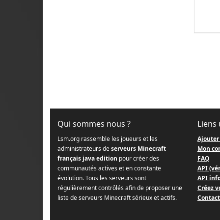
Qui sommes nous ?
Liens 
Lsm.org rassemble les joueurs et les
Ajouter
administrateurs de
serveurs Minecraft
Mon co
français java edition
pour créer des
FAQ
communautés actives et en constante
API (vér
évolution. Tous les serveurs sont
API info
régulièrement contrôlés afin de proposer une
Créez v
liste de serveurs Minecraft sérieux et actifs.
Contact