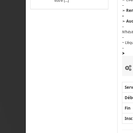
votre […]
–
➣
Ren
–
➣
Auc
–
N’hési
–
~ L’éq
–
⮞
Serv
Déb
Fin
Insc