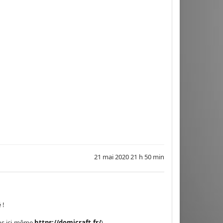
21 mai 2020 21 h 50 min
 !
iens ici-même
https://domicraft.fr/
)