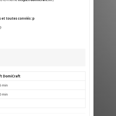
et toutes conviés :p

ft DomiCraft
5 min
0 min