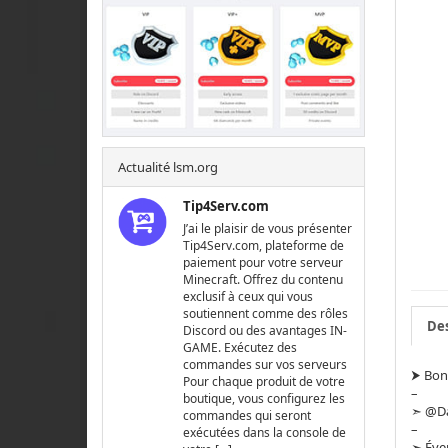
Actualité lsm.org
Tip4Serv.com
J’ai le plaisir de vous présenter
Tip4Serv.com, plateforme de
paiement pour votre serveur
Minecraft. Offrez du contenu
exclusif à ceux qui vous
soutiennent comme des rôles
Des
Discord ou des avantages IN-
GAME. Exécutez des
commandes sur vos serveurs
⮞ Bons
Pour chaque produit de votre
–
boutique, vous configurez les
➣ @Da
commandes qui seront
–
exécutées dans la console de
➣ Éve