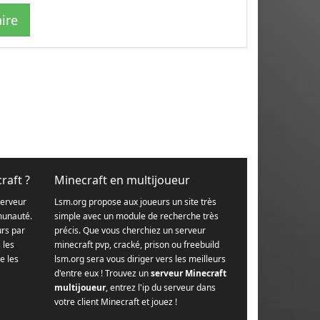
ire
raft ?
Minecraft en multijoueur
serveur
Lsm.org propose aux joueurs un site très
munauté.
simple avec un module de recherche très
urs par
précis. Que vous cherchiez un serveur
s les
minecraft pvp, cracké, prison ou freebuild
e les
lsm.org sera vous diriger vers les meilleurs
d'entre eux ! Trouvez un
serveur Minecraft
multijoueur
, entrez l'ip du serveur dans
votre client Minecraft et jouez !