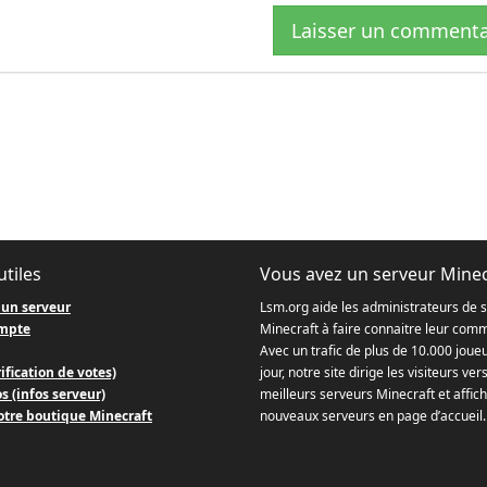
Laisser un commenta
utiles
Vous avez un serveur Minec
 un serveur
Lsm.org aide les administrateurs de 
mpte
Minecraft à faire connaitre leur com
Avec un trafic de plus de 10.000 joue
ification de votes)
jour, notre site dirige les visiteurs ver
s (infos serveur)
meilleurs serveurs Minecraft et affich
otre boutique Minecraft
nouveaux serveurs en page d’accueil.