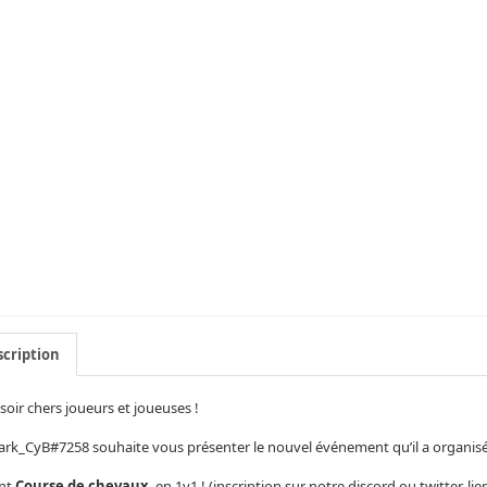
cription
oir chers joueurs et joueuses !
rk_CyB#7258 souhaite vous présenter le nouvel événement qu’il a organisé
nt
Course de chevaux
, en 1v1 ! (inscription sur notre discord ou twitter, l