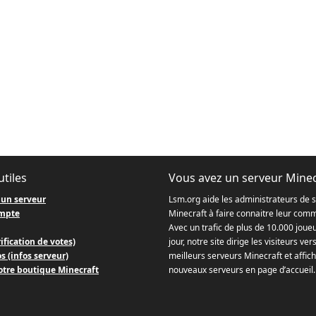
utiles
Vous avez un serveur Minec
 un serveur
Lsm.org aide les administrateurs de 
mpte
Minecraft à faire connaitre leur com
Avec un trafic de plus de 10.000 joue
ification de votes)
jour, notre site dirige les visiteurs ver
s (infos serveur)
meilleurs serveurs Minecraft et affich
otre boutique Minecraft
nouveaux serveurs en page d’accueil.