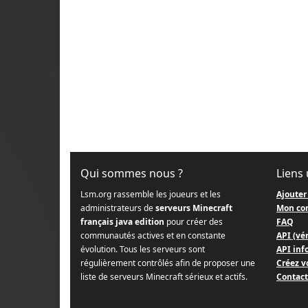
Qui sommes nous ?
Liens 
Lsm.org rassemble les joueurs et les
Ajouter
administrateurs de
serveurs Minecraft
Mon co
français java edition
pour créer des
FAQ
communautés actives et en constante
API (vér
évolution. Tous les serveurs sont
API info
régulièrement contrôlés afin de proposer une
Créez v
liste de serveurs Minecraft sérieux et actifs.
Contact