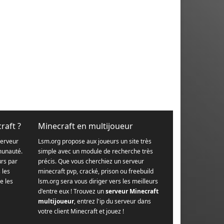
raft ?
Minecraft en multijoueur
serveur
Lsm.org propose aux joueurs un site très
munauté.
simple avec un module de recherche très
urs par
précis. Que vous cherchiez un serveur
s les
minecraft pvp, cracké, prison ou freebuild
e les
lsm.org sera vous diriger vers les meilleurs
d'entre eux ! Trouvez un
serveur Minecraft
multijoueur
, entrez l'ip du serveur dans
votre client Minecraft et jouez !