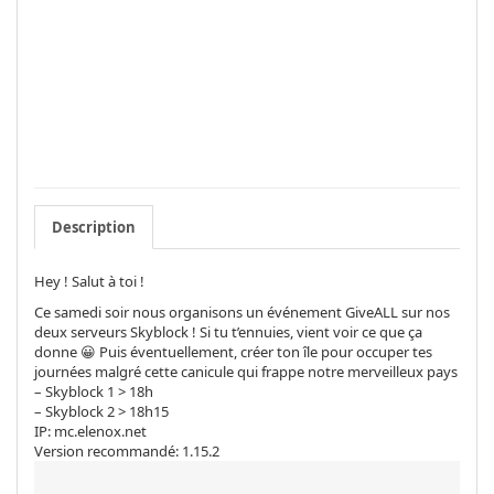
Description
Hey ! Salut à toi !
Ce samedi soir nous organisons un événement GiveALL sur nos
deux serveurs Skyblock ! Si tu t’ennuies, vient voir ce que ça
donne 😀 Puis éventuellement, créer ton île pour occuper tes
journées malgré cette canicule qui frappe notre merveilleux pays
– Skyblock 1 > 18h
– Skyblock 2 > 18h15
IP: mc.elenox.net
Version recommandé: 1.15.2