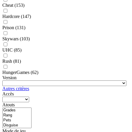
Cheat
(153)
Hardcore
(147)
Prison
(131)
Skywars
(103)
UHC
(85)
Rush
(81)
HungerGames
(62)
Version
Autres critères
Accès
Atouts
Mode de jeu