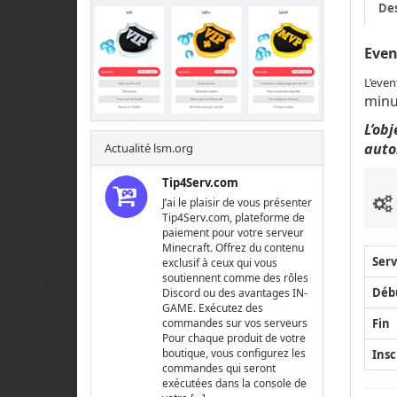
Des
Even
L’even
minu
L’ob
autor
Actualité lsm.org
Tip4Serv.com
J’ai le plaisir de vous présenter
Tip4Serv.com, plateforme de
paiement pour votre serveur
Minecraft. Offrez du contenu
Serv
exclusif à ceux qui vous
soutiennent comme des rôles
Déb
Discord ou des avantages IN-
GAME. Exécutez des
Fin
commandes sur vos serveurs
Pour chaque produit de votre
boutique, vous configurez les
Insc
commandes qui seront
exécutées dans la console de