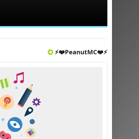
⚡❤️PeanutMC❤️⚡