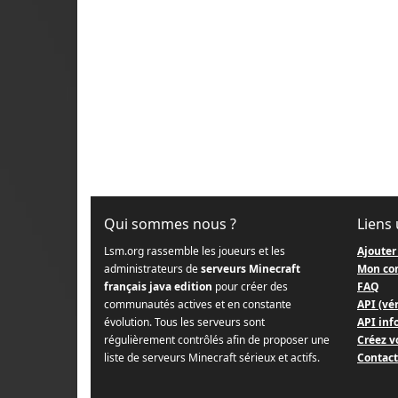
Qui sommes nous ?
Liens 
Lsm.org rassemble les joueurs et les
Ajouter
administrateurs de
serveurs Minecraft
Mon co
français java edition
pour créer des
FAQ
communautés actives et en constante
API (vér
évolution. Tous les serveurs sont
API info
régulièrement contrôlés afin de proposer une
Créez v
liste de serveurs Minecraft sérieux et actifs.
Contact