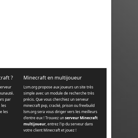
raft ?
Minecraft en multijoueur
serveur
Lsm.org propose aux joueurs un site très
munauté.
simple avec un module de recherche très
urs par
précis. Que vous cherchiez un serveur
s les
minecraft pvp, cracké, prison ou freebuild
e les
lsm.org sera vous diriger vers les meilleurs
d'entre eux ! Trouvez un
serveur Minecraft
multijoueur
, entrez l'ip du serveur dans
votre client Minecraft et jouez !