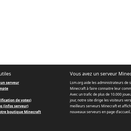
utiles
Vous avez un serveur Minec
 un serveur
Lsm.org aide les administrateurs de 
mpte
Minecraft à faire connaitre leur com
Avec un trafic de plus de 10.000 joue
ification de votes)
jour, notre site dirige les visiteurs ver
s (infos serveur)
meilleurs serveurs Minecraft et affich
otre boutique Minecraft
nouveaux serveurs en page d’accueil.