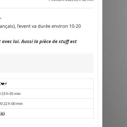
.
ançais), l’event va durée environ 10-20
vec lui. Aussi la pièce de stuff est
❤️⚡
 23 h 05 min
0 22 h 00 min
 ici