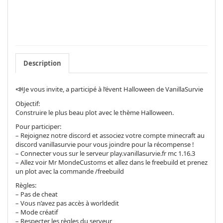
Description
📣
Je vous invite, a participé à l’évent Halloween de VanillaSurvie
Objectif:
Construire le plus beau plot avec le thème Halloween.
Pour participer:
– Rejoignez notre discord et associez votre compte minecraft au
discord vanillasurvie pour vous joindre pour la récompense !
– Connecter vous sur le serveur play.vanillasurvie.fr mc 1.16.3
– Allez voir Mr MondeCustoms et allez dans le freebuild et prenez
un plot avec la commande /freebuild
Règles:
– Pas de cheat
– Vous n’avez pas accès à worldedit
– Mode créatif
– Respecter les règles du serveur