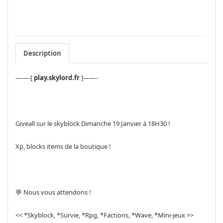
Description
——-[
play.skylord.fr
]——-
Giveall sur le skyblock Dimanche 19 Janvier à 18H30 !
Xp, blocks items de la boutique !
💬 Nous vous attendons !
<< *Skyblock, *Survie, *Rpg, *Factions, *Wave, *Mini-jeux >>