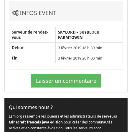
INFOS EVENT
Serveur de rendez-
SKYLORD – SKYBLOCK
vous
FARMTOWIN
Début
3 février 2019 18 h 30 min
Fin
3 février 2019 20 h 00 min
Laisser un commentaire
Qui sommes nous ?
Lsm.org rassemble les joueurs et les administrateurs de
serveurs
Minecraft français java edition
pour créer des communautés
actives et en constante évolution. Tous les serveurs sont