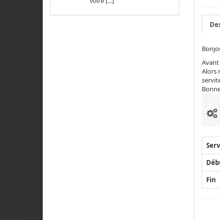
votre […]
Des
Bonjou
Avant 
Alors 
servit
Bonne
Serv
Déb
Fin