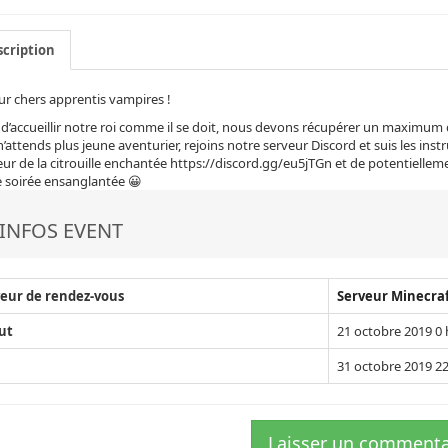
cription
r chers apprentis vampires !
d’accueillir notre roi comme il se doit, nous devons récupérer un maximum d
n’attends plus jeune aventurier, rejoins notre serveur Discord et suis les ins
eur de la citrouille enchantée https://discord.gg/eu5jTGn et de potentielle
 soirée ensanglantée 😀
INFOS EVENT
eur de rendez-vous
Serveur Minecra
ut
21 octobre 2019 0 
31 octobre 2019 22
Laisser un commenta