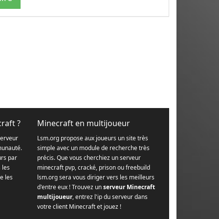
raft ?
Minecraft en multijoueur
serveur
Lsm.org propose aux joueurs un site très
munauté.
simple avec un module de recherche très
urs par
précis. Que vous cherchiez un serveur
s les
minecraft pvp, cracké, prison ou freebuild
e les
lsm.org sera vous diriger vers les meilleurs
d'entre eux ! Trouvez un
serveur Minecraft
multijoueur
, entrez l'ip du serveur dans
votre client Minecraft et jouez !