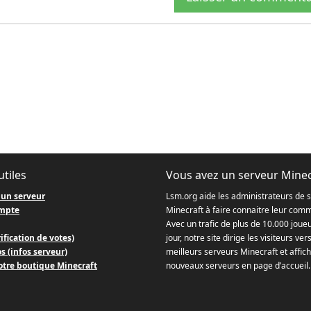
utiles
Vous avez un serveur Minec
 un serveur
Lsm.org aide les administrateurs de 
mpte
Minecraft à faire connaitre leur com
Avec un trafic de plus de 10.000 joue
ification de votes)
jour, notre site dirige les visiteurs ver
s (infos serveur)
meilleurs serveurs Minecraft et affich
otre boutique Minecraft
nouveaux serveurs en page d’accueil.