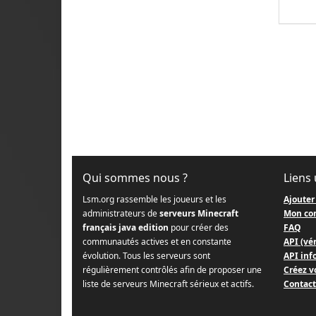
Qui sommes nous ?
Liens 
Lsm.org rassemble les joueurs et les
Ajouter
administrateurs de
serveurs Minecraft
Mon co
français java edition
pour créer des
FAQ
communautés actives et en constante
API (vér
évolution. Tous les serveurs sont
API info
régulièrement contrôlés afin de proposer une
Créez v
liste de serveurs Minecraft sérieux et actifs.
Contact