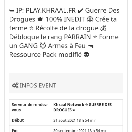
➥ IP: PLAY.KHRAAL.FR ✔️ Guerre Des
Drogues 🍁 100% INEDIT 😱 Crée ta
ferme ⭐️ Récolte de la drogue 💰
Débloque le rang PARRAIN ⭐️ Forme
un GANG 😈 Armes à Feu 🔫
Ressource Pack modifié 👽
INFOS EVENT
Serveur de rendez-
Khraal Network ⭐️ GUERRE DES
vous
DROGUES ⭐️
Début
31 août 2021 18 h 54 min
Fin
30 septembre 2021 18 h 54 min