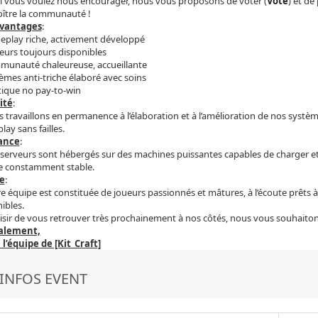
si vous voulez nous encourager, nous vous proposons de voter (
Vote
) et de
oître la communauté !
vantages
:
eplay riche, activement développé
eurs toujours disponibles
munauté chaleureuse, accueillante
èmes anti-triche élaboré avec soins
tique no pay-to-win
ité
:
 travaillons en permanence à l’élaboration et à l’amélioration de nos systèm
ay sans failles.
ance
:
serveurs sont hébergés sur des machines puissantes capables de charger e
ce constamment stable.
e
:
e équipe est constituée de joueurs passionnés et mâtures, à l’écoute prêts à
ibles.
isir de vous retrouver très prochainement à nos côtés, nous vous souhaiton
alement,
l’équipe de [Kit_Craft]
INFOS EVENT