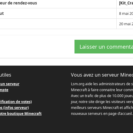
eur de rendez-vous
[Kit_Cr
ut
8 mai 2
20 mai 
Laisser un commenta
utiles
Vous avez un serveur Minec
 un serveur
Lsm.org aide les administrateurs de 
mpte
Minecraft à faire connaitre leur com
Avec un trafic de plus de 10.000 joue
ification de votes)
jour, notre site dirige les visiteurs ver
s (infos serveur)
meilleurs serveurs Minecraft et affich
otre boutique Minecraft
nouveaux serveurs en page d’accueil.