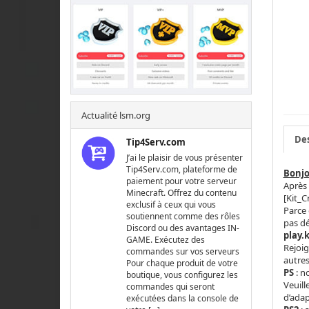
Actualité lsm.org
Des
Tip4Serv.com
J’ai le plaisir de vous présenter
Tip4Serv.com, plateforme de
Bonjo
paiement pour votre serveur
Après 
Minecraft. Offrez du contenu
[Kit_C
exclusif à ceux qui vous
Parce 
soutiennent comme des rôles
pas déj
Discord ou des avantages IN-
play.k
GAME. Exécutez des
Rejoig
commandes sur vos serveurs
autres
Pour chaque produit de votre
PS
: n
boutique, vous configurez les
Veuill
commandes qui seront
d’ada
exécutées dans la console de