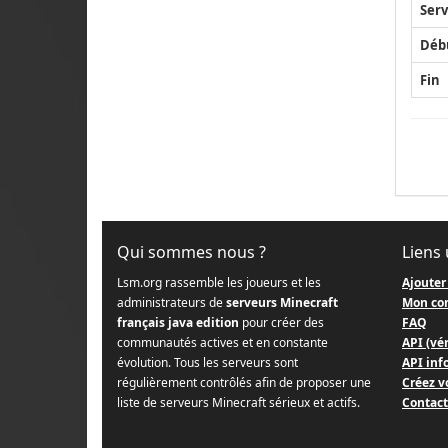
Serv
Déb
Fin
Qui sommes nous ?
Liens 
Lsm.org rassemble les joueurs et les
Ajouter
administrateurs de
serveurs Minecraft
Mon co
français java edition
pour créer des
FAQ
communautés actives et en constante
API (vér
évolution. Tous les serveurs sont
API info
régulièrement contrôlés afin de proposer une
Créez v
liste de serveurs Minecraft sérieux et actifs.
Contact