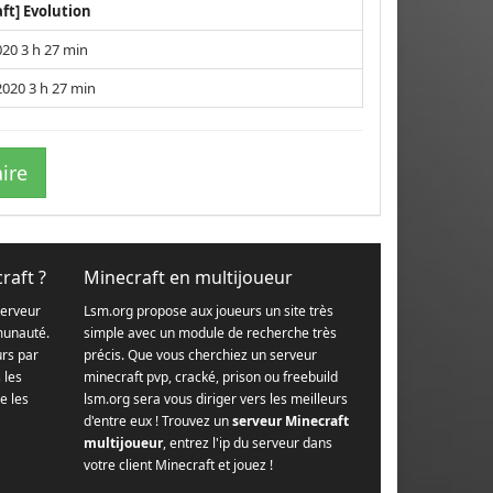
aft] Evolution
020 3 h 27 min
2020 3 h 27 min
ire
raft ?
Minecraft en multijoueur
serveur
Lsm.org propose aux joueurs un site très
munauté.
simple avec un module de recherche très
urs par
précis. Que vous cherchiez un serveur
s les
minecraft pvp, cracké, prison ou freebuild
e les
lsm.org sera vous diriger vers les meilleurs
d'entre eux ! Trouvez un
serveur Minecraft
multijoueur
, entrez l'ip du serveur dans
votre client Minecraft et jouez !