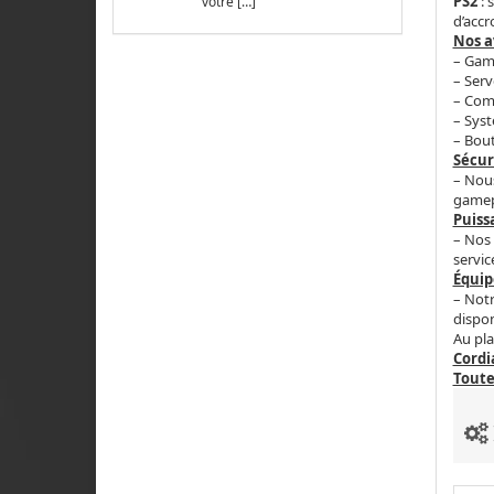
PS2
: 
votre […]
d’accr
Nos a
– Gam
– Serv
– Com
– Syst
– Bou
Sécur
– Nous
gamepl
Puiss
– Nos 
servi
Équip
– Notr
dispon
Au pla
Cordi
Toute 