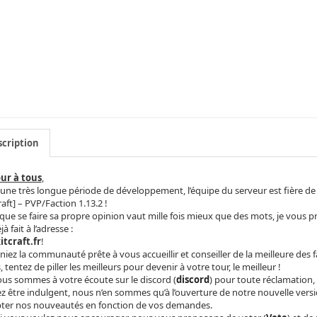
cription
ur à tous
,
une très longue période de développement, l’équipe du serveur est fière de 
raft] – PVP/Faction 1.13.2 !
que se faire sa propre opinion vaut mille fois mieux que des mots, je vous pr
à fait à l’adresse :
itcraft.fr
!
niez la communauté prête à vous accueillir et conseiller de la meilleure des 
, tentez de piller les meilleurs pour devenir à votre tour, le meilleur !
ous sommes à votre écoute sur le discord (
discord
) pour toute réclamation,
ez être indulgent, nous n’en sommes qu’à l’ouverture de notre nouvelle versi
pter nos nouveautés en fonction de vos demandes.