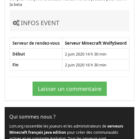
la beta
INFOS EVENT
Serveur de rendez-vous
Serveur Minecraft WolfySword
Début
2 juin 2020 14 h 30 min
Fin
2 juin 2020 16 h 30 min
Laisser un commentaire
Qui sommes nous ?
Lsm.org rassemble les joueurs et les administrateurs de
serveurs
Minecraft français java edition
pour créer des communautés
actives et en constante évolution. Tous les serveurs sont