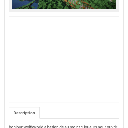
Description
bonjour WolfyWorld a besion de au moins 5 joueurs pour ouvrir