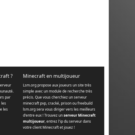
raft ?
Minecraft en multijoueur
serveur
Lsm.org propose aux joueurs un site très
munauté.
simple avec un module de recherche très
urs par
précis. Que vous cherchiez un serveur
s les
minecraft pvp, cracké, prison ou freebuild
e les
lsm.org sera vous diriger vers les meilleurs
d'entre eux ! Trouvez un
serveur Minecraft
multijoueur
, entrez l'ip du serveur dans
votre client Minecraft et jouez !