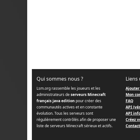
Qui sommes nous ?
Liens 
Lsm.org rassemble les joueurs et les
Ajouter
administrateurs de
serveurs Minecraft
Mon co
français java edition
pour créer des
FAQ
communautés actives et en constante
API (vér
évolution. Tous les serveurs sont
API info
régulièrement contrôlés afin de proposer une
Créez v
liste de serveurs Minecraft sérieux et actifs.
Contact