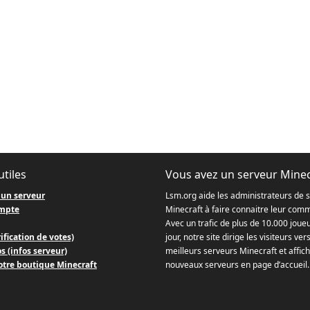
utiles
Vous avez un serveur Minec
 un serveur
Lsm.org aide les administrateurs de 
mpte
Minecraft à faire connaitre leur com
Avec un trafic de plus de 10.000 joue
ification de votes)
jour, notre site dirige les visiteurs ver
s (infos serveur)
meilleurs serveurs Minecraft et affich
otre boutique Minecraft
nouveaux serveurs en page d’accueil.