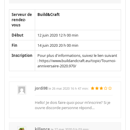
Serveur de
Build&Craft
rendez-
vous
Début
12 juin 2020 12 h 00 min
Fin
14 juin 2020 20 h 00 min
Inscription
Pour plus d'informations, suivez le lien suivant
: https://www.buildandcraft.eu/topic/Tournoi-
anniversaire-2020.970/
jordi98
le 26 mai 2020 16 h 47 min:
Hello! Je dois faire quoi pour m’inscrire? Si je
ouvre discorde personne répond…
killance
le 27 mai 2020 0 h 03 min: