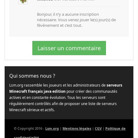
Bonjour, il n’y a aucune inscription
nécessaire. Vous venez jouer le(s) jour(s) de
l’événement et c’est tout.
Laisser un commentaire
Qui sommes nous ?
Lsm.org rassemble les joueurs et les administrateurs de
serveurs
Minecraft français java edition
pour créer des communautés
actives et en constante évolution. Tous les serveurs sont
régulièrement contrôlés afin de proposer une liste de serveurs
Minecraft sérieux et actifs.
© Copyright 2016 -
Lsm.org
|
Mentions légales
|
CGV
|
Politique de
confidentialité