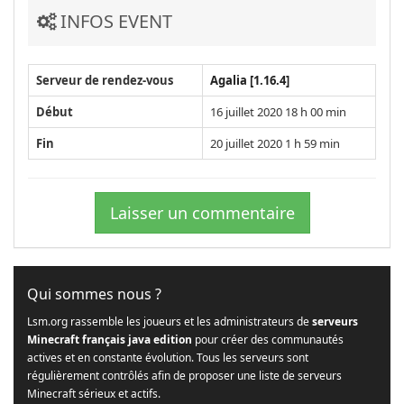
INFOS EVENT
Serveur de rendez-vous
Agalia [1.16.4]
Début
16 juillet 2020 18 h 00 min
Fin
20 juillet 2020 1 h 59 min
Laisser un commentaire
Qui sommes nous ?
Lsm.org rassemble les joueurs et les administrateurs de
serveurs
Minecraft français java edition
pour créer des communautés
actives et en constante évolution. Tous les serveurs sont
régulièrement contrôlés afin de proposer une liste de serveurs
Minecraft sérieux et actifs.