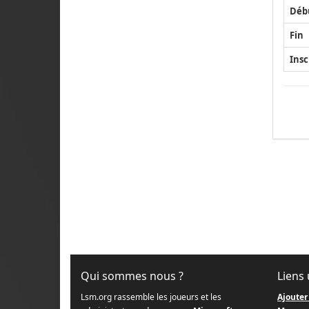
Déb
Fin
Insc
Qui sommes nous ?
Liens 
Lsm.org rassemble les joueurs et les
Ajouter