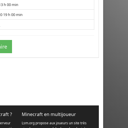
13 h 00 min
0 19 h 00 min
i
ire
raft ?
Minecraft en multijoueur
serveur
Lsm.org propose aux joueurs un site très