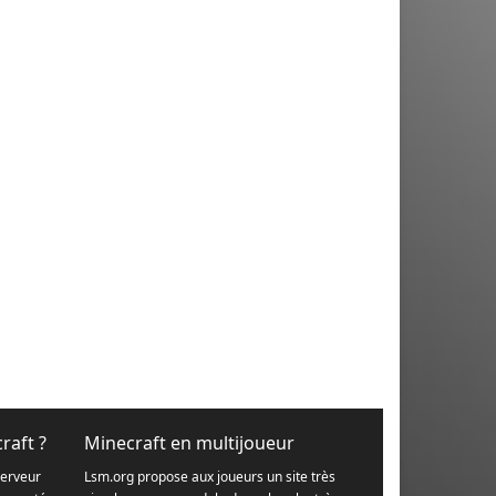
raft ?
Minecraft en multijoueur
serveur
Lsm.org propose aux joueurs un site très