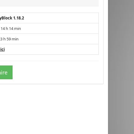
yBlock 1.18.2
 14 h 14 min
3 h 59 min
ici
ire