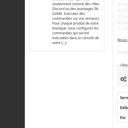
3) To
soutiennent comme des rôles
Discord ou des avantages IN-
4) Sku
GAME. Exécutez des
5) L
commandes sur vos serveurs
6) Da
Pour chaque produit de votre
7) Fin
boutique, vous configurez les
commandes qui seront
exécutées dans la console de
Nous e
votre […]
N’oub
– L’éq
Serv
Déb
Fin