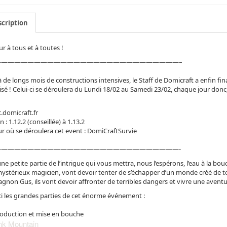
cription
r à tous et à toutes !
————————————————————————————–
à de longs mois de constructions intensives, le Staff de Domicraft a enfin fi
sé ! Celui-ci se déroulera du
Lundi 18/02 au Samedi 23/02, chaque jour donc,
c.domicraft.fr
n : 1.12.2 (conseillée) à 1.13.2
r où se déroulera cet event : DomiCraftSurvie
————————————————————————————-
une petite partie de l’intrigue qui vous mettra, nous l’espérons, l’eau à la bou
ystérieux magicien, vont devoir tenter de s’échapper d’un monde créé de to
non Gus, ils vont devoir affronter de terribles dangers et vivre une aven
ci les grandes parties de cet énorme événement :
roduction et mise en bouche
nk Mountain