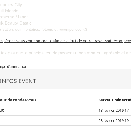
morrow City
ll Islands
onesome Manor
rk Beauty Castle
alisation, commentaires, retours et récompenses <3
spérons vous voir nombreux afin de le fruit de notre travail soit récompen
liez pas que le principal est de passer un bon moment agréable et a
uipe d’animation
INFOS EVENT
eur de rendez-vous
Serveur Minecra
ut
18 février 2019 17 
23 février 2019 19 