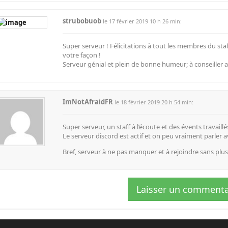
strubobuob
le 17 février 2019 10 h 26 min:
Super serveur ! Félicitations à tout les membres du sta
votre façon !
Serveur génial et plein de bonne humeur; à conseiller
ImNotAfraidFR
le 18 février 2019 20 h 54 min:
Super serveur, un staff à l’écoute et des évents travail
Le serveur discord est actif et on peu vraiment parler 
Bref, serveur à ne pas manquer et à rejoindre sans plus
Laisser un commenta