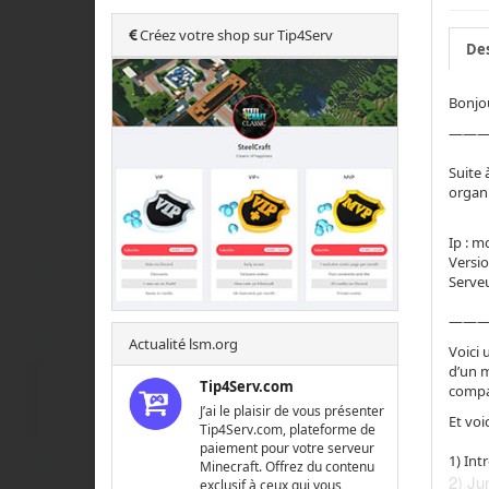
Créez votre shop sur Tip4Serv
Des
Bonjou
——
Suite 
organi
Ip : m
Versio
Serveu
——
Actualité lsm.org
Voici 
d’un m
Tip4Serv.com
compag
J’ai le plaisir de vous présenter
Et voi
Tip4Serv.com, plateforme de
paiement pour votre serveur
1) Int
Minecraft. Offrez du contenu
2) Ju
exclusif à ceux qui vous