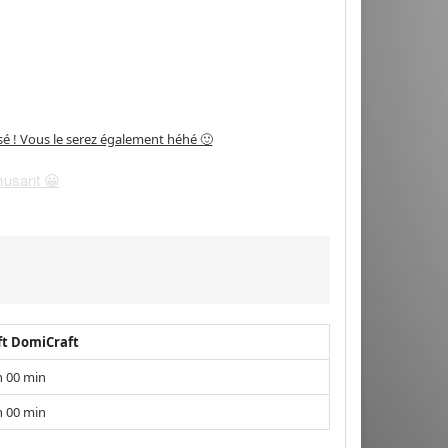
sé ! Vous le serez également héhé 🙂
musant 😀
ft DomiCraft
h 00 min
h 00 min