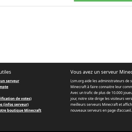
utiles
Vous avez un serveur Minec
 un serveur
Lsm.org aide les administrateurs de 
mpte
Minecraft à faire connaitre leur com
Avec un trafic de plus de 10.000 joue
ification de votes)
jour, notre site dirige les visiteurs ver
s (infos serveur)
meilleurs serveurs Minecraft et affich
otre boutique Minecraft
nouveaux serveurs en page d’accueil.