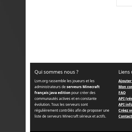
Qui sommes nous ?
Liens 
Lsm.org rassemble les joueurs et les
Ajouter
administrateurs de
serveurs Minecraft
Mon co
français java edition
pour créer des
FAQ
communautés actives et en constante
API (vér
évolution. Tous les serveurs sont
API info
régulièrement contrôlés afin de proposer une
Créez v
liste de serveurs Minecraft sérieux et actifs.
Contact