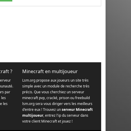
raft ?
Minecraft en multijoueur
serveur
Lsm.org propose aux joueurs un site très
munauté.
simple avec un module de recherche très
urs par
précis. Que vous cherchiez un serveur
s les
minecraft pvp, cracké, prison ou freebuild
e les
lsm.org sera vous diriger vers les meilleurs
d'entre eux ! Trouvez un
serveur Minecraft
multijoueur
, entrez l'ip du serveur dans
votre client Minecraft et jouez !