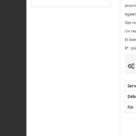
énorm
égale
Des n
Un re
Et bie
IP : pl
Serv
Déb
Fin