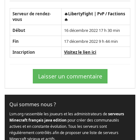
Serveur de rendez-
🔥LibertyFight | PvP / Factions
vous
🔥
Début
16 décembre 2022 17 h 30 min
Fin
17 décembre 2022 9 h 44 min
Inscription
Visitez le lien ici
Laisser un commentaire
Qui sommes nous ?
Lsm.org rassemble les joueurs et les administrateurs de
serveurs
Minecraft français java edition
pour créer des communautés
actives et en constante évolution. Tous les serveurs sont
régulièrement contrôlés afin de proposer une liste de serveurs
Minecraft sérieux et actifs.