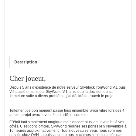
Description
Cher joueur,
Depuis 5 ans d’existence de notre serveur Skyblock IronWorld V.1 puis
V.2 passé ensuite par SkyWorld V.1 ainsi que la décision de sa
fermeture suite à divers problème, j’ai décidé de
rouvrir
le projet.
Tellement de bon moment passé tous ensemble, avoir vibré lors des 4
ans du projet avec l’event feu d’artifice, son etc.
C’était tout simplement magique mais encore plus, de l’avoir fait à vos
côtés. C’est donc officiel, SkyWorld réouvre ses portes le 9 Novembre à
16 heures approximativement ! Tout nouveau serveur, nous sommes
passés chez OVH, la puissance de nos machines sont multipliés par