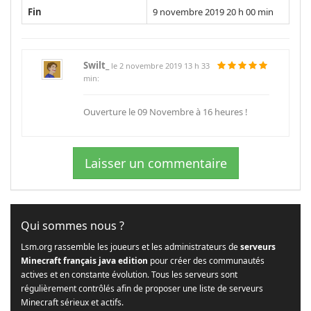
Fin
9 novembre 2019 20 h 00 min
Swilt_
le 2 novembre 2019 13 h 33
min:
Ouverture le 09 Novembre à 16 heures !
Laisser un commentaire
Qui sommes nous ?
Lsm.org rassemble les joueurs et les administrateurs de
serveurs
Minecraft français java edition
pour créer des communautés
actives et en constante évolution. Tous les serveurs sont
régulièrement contrôlés afin de proposer une liste de serveurs
Minecraft sérieux et actifs.