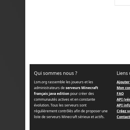
Qui sommes nous ?
Liens 
Lsm.org rassemble les joueurs et les
Ajouter
administrateurs de
serveurs Minecraft
Mon co
français java edition
pour créer des
FAQ
communautés actives et en constante
API (vér
évolution. Tous les serveurs sont
API info
régulièrement contrôlés afin de proposer une
Créez v
liste de serveurs Minecraft sérieux et actifs.
Contact