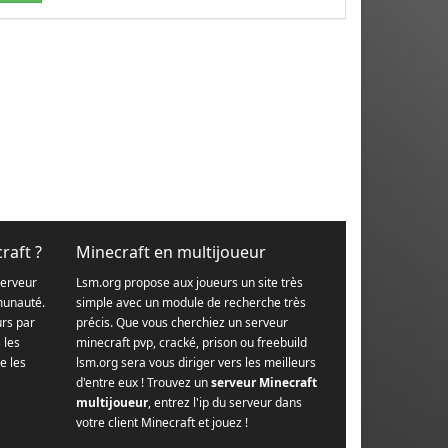
raft ?
Minecraft en multijoueur
serveur
Lsm.org propose aux joueurs un site très
munauté.
simple avec un module de recherche très
urs par
précis. Que vous cherchiez un serveur
s les
minecraft pvp, cracké, prison ou freebuild
e les
lsm.org sera vous diriger vers les meilleurs
d'entre eux ! Trouvez un
serveur Minecraft
multijoueur
, entrez l'ip du serveur dans
votre client Minecraft et jouez !