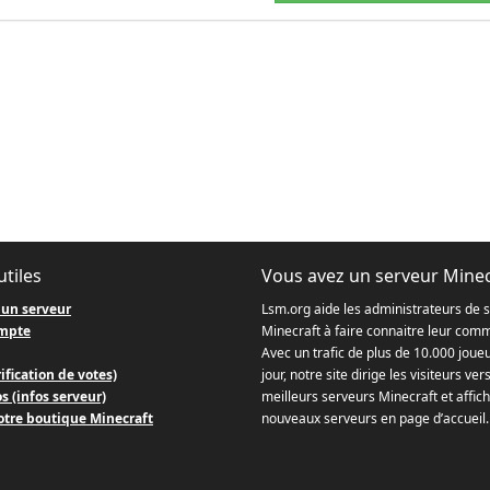
utiles
Vous avez un serveur Minec
 un serveur
Lsm.org aide les administrateurs de 
mpte
Minecraft à faire connaitre leur com
Avec un trafic de plus de 10.000 joue
ification de votes)
jour, notre site dirige les visiteurs ver
s (infos serveur)
meilleurs serveurs Minecraft et affich
otre boutique Minecraft
nouveaux serveurs en page d’accueil.