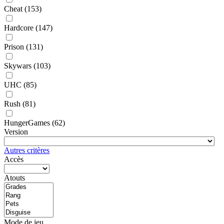
Cheat
(153)
Hardcore
(147)
Prison
(131)
Skywars
(103)
UHC
(85)
Rush
(81)
HungerGames
(62)
Version
Autres critères
Accès
Atouts
Mode de jeu