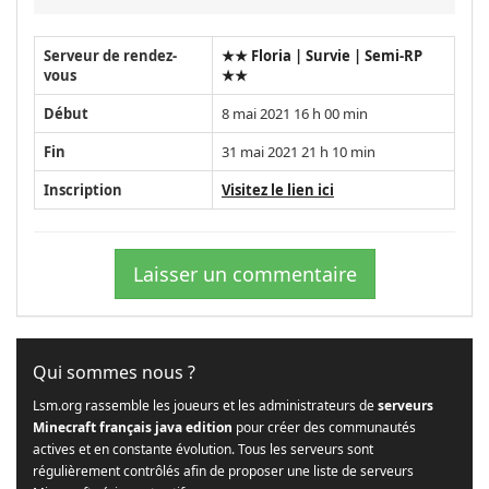
Serveur de rendez-
★★ Floria | Survie | Semi-RP
vous
★★
Début
8 mai 2021 16 h 00 min
Fin
31 mai 2021 21 h 10 min
Inscription
Visitez le lien ici
Laisser un commentaire
Qui sommes nous ?
Lsm.org rassemble les joueurs et les administrateurs de
serveurs
Minecraft français java edition
pour créer des communautés
actives et en constante évolution. Tous les serveurs sont
régulièrement contrôlés afin de proposer une liste de serveurs