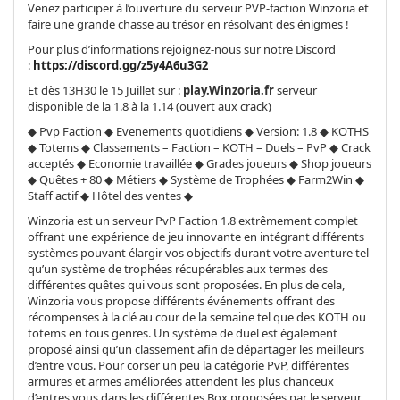
Venez participer à l’ouverture du serveur PVP-faction Winzoria et
faire une grande chasse au trésor en résolvant des énigmes !
Pour plus d’informations rejoignez-nous sur notre Discord
:
https://discord.gg/z5y4A6u3G2
Et dès 13H30 le 15 Juillet sur :
play.Winzoria.fr
serveur
disponible de la 1.8 à la 1.14 (ouvert aux crack)
◆ Pvp Faction ◆ Evenements quotidiens ◆ Version: 1.8 ◆ KOTHS
◆ Totems ◆ Classements – Faction – KOTH – Duels – PvP ◆ Crack
acceptés ◆ Economie travaillée ◆ Grades joueurs ◆ Shop joueurs
◆ Quêtes + 80 ◆ Métiers ◆ Système de Trophées ◆ Farm2Win ◆
Staff actif ◆ Hôtel des ventes ◆
Winzoria est un serveur PvP Faction 1.8 extrêmement complet
offrant une expérience de jeu innovante en intégrant différents
systèmes pouvant élargir vos objectifs durant votre aventure tel
qu’un système de trophées récupérables aux termes des
différentes quêtes qui vous sont proposées. En plus de cela,
Winzoria vous propose différents événements offrant des
récompenses à la clé au cour de la semaine tel que des KOTH ou
totems en tous genres. Un système de duel est également
proposé ainsi qu’un classement afin de départager les meilleurs
d’entre vous. Pour corser un peu la catégorie PvP, différentes
armures et armes améliorées attendent les plus chanceux
d’entres vous dans les différentes Box proposées par le serveur.