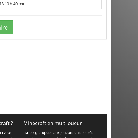
018 10 h 40 min
ire
raft ?
Minecraft en multijoueur
serveur
Lsm.org propose aux joueurs un site très