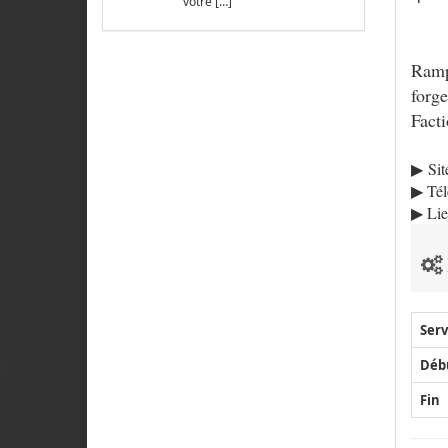
votre […]
Rampa
forge
Facti
▶ Sit
▶ Tél
▶ Lie
Serv
Déb
Fin