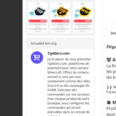
Des
Actualité lsm.org
Déga
Tip4Serv.com
👿
Af
J’ai le plaisir de vous présenter
Tip4Serv.com, plateforme de
La fi
paiement pour votre serveur
les 
Minecraft. Offrez du contenu
les 
exclusif à ceux qui vous
soutiennent comme des rôles
Discord ou des avantages IN-
❯❯
N
GAME. Exécutez des
Factio
commandes sur vos serveurs
Pour chaque produit de votre
💲
Mu
boutique, vous configurez les
commandes qui seront
Prof
exécutées dans la console de
quoi 