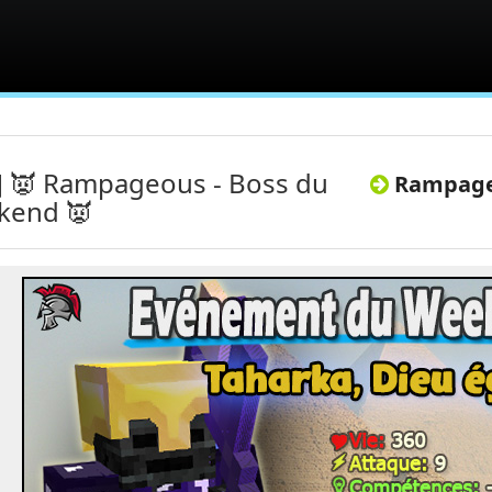
] 👿 Rampageous - Boss du
Rampageo
kend 👿