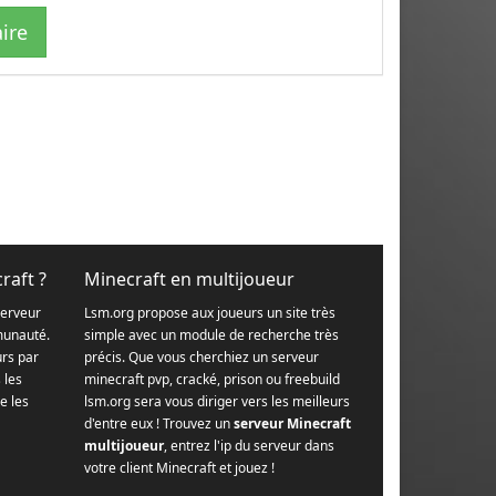
ire
raft ?
Minecraft en multijoueur
serveur
Lsm.org propose aux joueurs un site très
munauté.
simple avec un module de recherche très
urs par
précis. Que vous cherchiez un serveur
s les
minecraft pvp, cracké, prison ou freebuild
e les
lsm.org sera vous diriger vers les meilleurs
d'entre eux ! Trouvez un
serveur Minecraft
multijoueur
, entrez l'ip du serveur dans
votre client Minecraft et jouez !