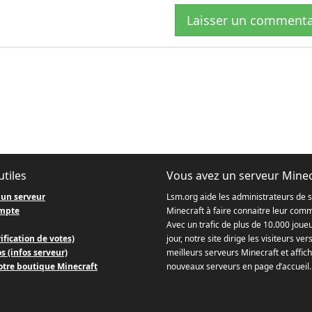
Laisser un commenta
utiles
Vous avez un serveur Minec
 un serveur
Lsm.org aide les administrateurs de 
mpte
Minecraft à faire connaitre leur com
Avec un trafic de plus de 10.000 joue
ification de votes)
jour, notre site dirige les visiteurs ver
s (infos serveur)
meilleurs serveurs Minecraft et affich
otre boutique Minecraft
nouveaux serveurs en page d’accueil.