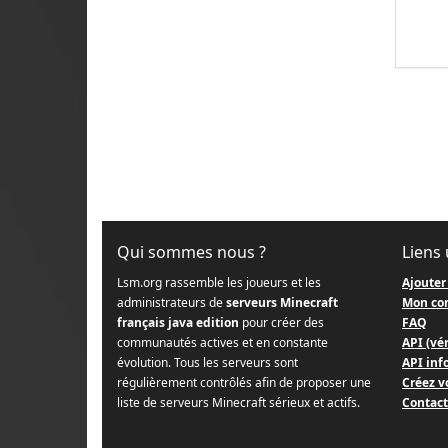
Qui sommes nous ?
Liens 
Lsm.org rassemble les joueurs et les
Ajouter
administrateurs de
serveurs Minecraft
Mon co
français java edition
pour créer des
FAQ
communautés actives et en constante
API (vér
évolution. Tous les serveurs sont
API info
régulièrement contrôlés afin de proposer une
Créez v
liste de serveurs Minecraft sérieux et actifs.
Contact