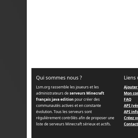
Qui sommes nous ?
Liens 
Lsm.org rassemble les joueurs et les
Ajouter
administrateurs de
serveurs Minecraft
Mon co
français java edition
pour créer des
FAQ
communautés actives et en constante
API (vér
évolution. Tous les serveurs sont
API info
régulièrement contrôlés afin de proposer une
Créez v
liste de serveurs Minecraft sérieux et actifs.
Contact