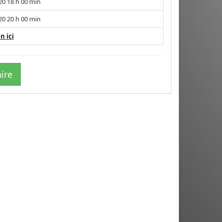
020 18 h 00 min
020 20 h 00 min
en ici
ire