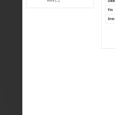
votre […]
Déb
Fin
Insc