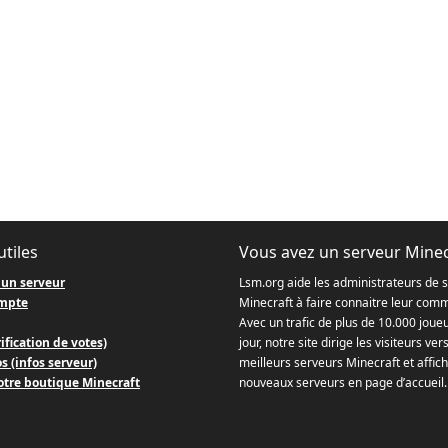
utiles
Vous avez un serveur Minec
 un serveur
Lsm.org aide les administrateurs de 
mpte
Minecraft à faire connaitre leur com
Avec un trafic de plus de 10.000 joue
ification de votes)
jour, notre site dirige les visiteurs ver
s (infos serveur)
meilleurs serveurs Minecraft et affich
otre boutique Minecraft
nouveaux serveurs en page d’accueil.