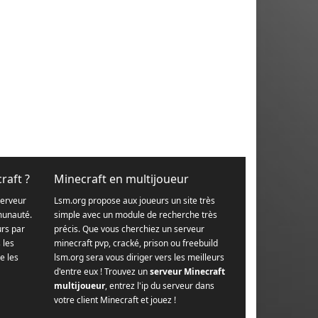
raft ?
Minecraft en multijoueur
serveur
Lsm.org propose aux joueurs un site très
munauté.
simple avec un module de recherche très
urs par
précis. Que vous cherchiez un serveur
s les
minecraft pvp, cracké, prison ou freebuild
e les
lsm.org sera vous diriger vers les meilleurs
d'entre eux ! Trouvez un
serveur Minecraft
multijoueur
, entrez l'ip du serveur dans
votre client Minecraft et jouez !