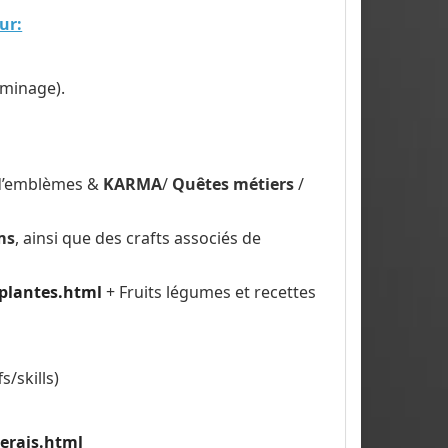
ur:
 minage).
d’emblèmes &
KARMA
/
Quêtes métiers
/
ms
, ainsi que des crafts associés de
lplantes.html
+ Fruits légumes et recettes
s/skills)
erais.html