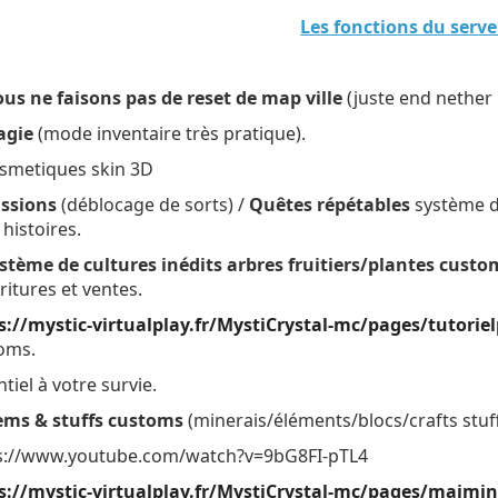
Les fonctions du serve
us ne faisons pas de reset de map ville
(juste end nether
agie
(mode inventaire très pratique).
smetiques skin 3D
ssions
(déblocage de sorts) /
Quêtes répétables
système 
 histoires.
stème de cultures inédits arbres fruitiers/plantes custo
ritures et ventes.
s://mystic-virtualplay.fr/MystiCrystal-mc/pages/tutorie
oms.
tiel à votre survie.
ems & stuffs customs
(minerais/éléments/blocs/crafts stuff
s://www.youtube.com/watch?v=9bG8FI-pTL4
s://mystic-virtualplay.fr/MystiCrystal-mc/pages/majmin