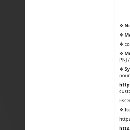
❖
No
❖
M
❖ co
❖
Mi
PNJ /
❖
Sy
nour
http
cust
Essen
❖
It
http
http