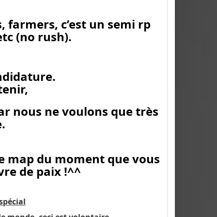
, farmers, c’est un semi rp
tc (no rush).
ndidature.
enir,
 car nous ne voulons que très
.
 de map du moment que vous
avre de paix !^^
spécial