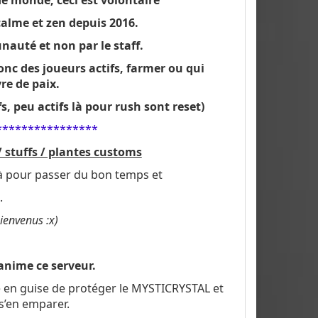
e monde, ceci est volontaire
alme et zen depuis 2016.
auté et non par le staff.
c des joueurs actifs, farmer ou qui
e de paix.
fs, peu actifs là pour rush sont reset)
****************
 stuffs / plantes customs
 là pour passer du bon temps et
.
bienvenus :x)
anime ce serveur.
gie en guise de protéger le MYSTICRYSTAL et
 s’en emparer.